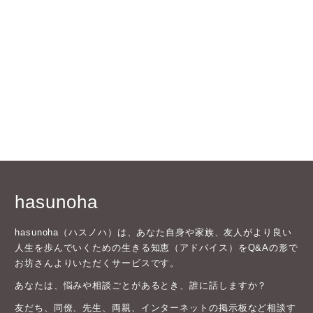
hasunoha
hasunoha（ハスノハ）は、あなた自身や家族、友人がより良い
人生を歩んでいくための生きる知恵（アドバイス）をQ&Aの形で
お坊さんよりいただくサービスです。
あなたは、悩みや相談ごとがあるとき、誰に話しますか？
友だち、同僚、先生、両親、インターネットの掲示板など相談す