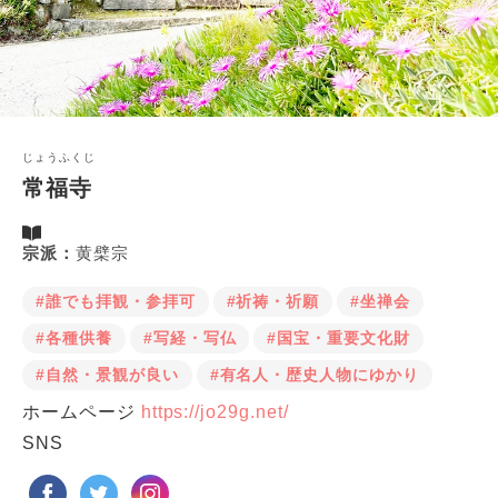
じょうふくじ
常福寺
宗派：
黄檗宗
#誰でも拝観・参拝可
#祈祷・祈願
#坐禅会
#各種供養
#写経・写仏
#国宝・重要文化財
#自然・景観が良い
#有名人・歴史人物にゆかり
ホームページ
https://jo29g.net/
SNS