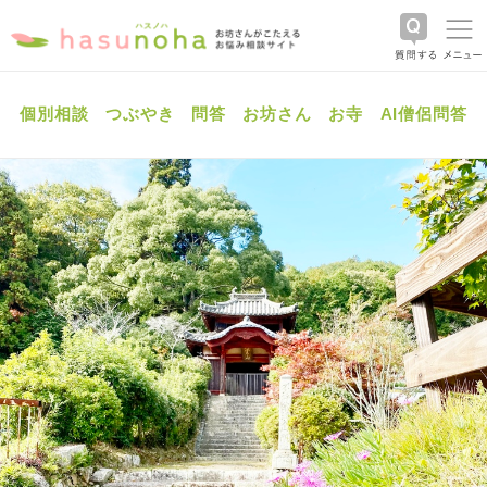
個別相談
つぶやき
問答
お坊さん
お寺
AI僧侶問答