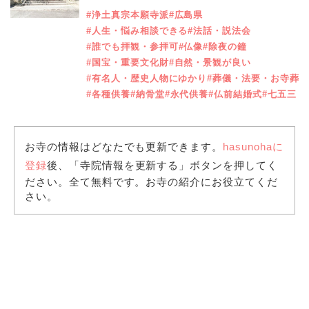
#浄土真宗本願寺派
#広島県
#人生・悩み相談できる
#法話・説法会
#誰でも拝観・参拝可
#仏像
#除夜の鐘
#国宝・重要文化財
#自然・景観が良い
#有名人・歴史人物にゆかり
#葬儀・法要・お寺葬
#各種供養
#納骨堂
#永代供養
#仏前結婚式
#七五三
お寺の情報はどなたでも更新できます。
hasunohaに
登録
後、「寺院情報を更新する」ボタンを押してく
ださい。全て無料です。お寺の紹介にお役立てくだ
さい。