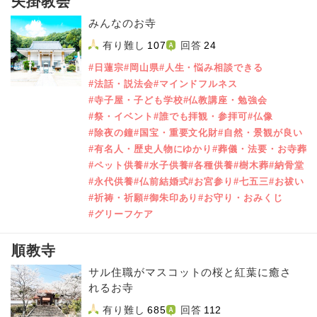
矢掛教会
みんなのお寺
有り難し
107
回答
24
#日蓮宗
#岡山県
#人生・悩み相談できる
#法話・説法会
#マインドフルネス
#寺子屋・子ども学校
#仏教講座・勉強会
#祭・イベント
#誰でも拝観・参拝可
#仏像
#除夜の鐘
#国宝・重要文化財
#自然・景観が良い
#有名人・歴史人物にゆかり
#葬儀・法要・お寺葬
#ペット供養
#水子供養
#各種供養
#樹木葬
#納骨堂
#永代供養
#仏前結婚式
#お宮参り
#七五三
#お祓い
#祈祷・祈願
#御朱印あり
#お守り・おみくじ
#グリーフケア
順教寺
サル住職がマスコットの桜と紅葉に癒さ
れるお寺
有り難し
685
回答
112