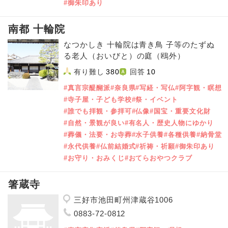
#御朱印あり
南都 十輪院
なつかしき 十輪院は青き鳥 子等のたずぬ
る老人（おいびと）の庭（鴎外）
有り難し
380
回答
10
#真言宗醍醐派
#奈良県
#写経・写仏
#阿字観・瞑想
#寺子屋・子ども学校
#祭・イベント
#誰でも拝観・参拝可
#仏像
#国宝・重要文化財
#自然・景観が良い
#有名人・歴史人物にゆかり
#葬儀・法要・お寺葬
#水子供養
#各種供養
#納骨堂
#永代供養
#仏前結婚式
#祈祷・祈願
#御朱印あり
#お守り・おみくじ
#おてらおやつクラブ
箸蔵寺
三好市池田町州津蔵谷1006
0883-72-0812