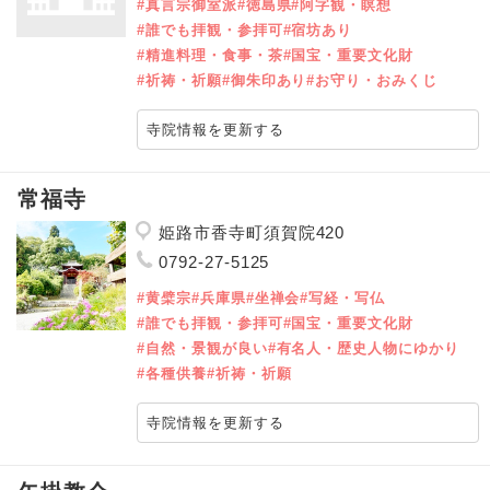
#真言宗御室派
#徳島県
#阿字観・瞑想
#誰でも拝観・参拝可
#宿坊あり
#精進料理・食事・茶
#国宝・重要文化財
#祈祷・祈願
#御朱印あり
#お守り・おみくじ
寺院情報を更新する
常福寺
姫路市香寺町須賀院420
0792-27-5125
#黄檗宗
#兵庫県
#坐禅会
#写経・写仏
#誰でも拝観・参拝可
#国宝・重要文化財
#自然・景観が良い
#有名人・歴史人物にゆかり
#各種供養
#祈祷・祈願
寺院情報を更新する