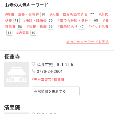
お寺の人気キーワード
#葬儀・法要・お寺葬
#人生・悩み相談できる
#永代
90
77
供養
#法話・説法会
#誰でも拝観・参拝可
#各
73
70
65
種供養
#祈祷・祈願
#御朱印あり
#ペット供養
58
56
47
#納骨堂
44
40
すべてのキーワードを見る
長蓮寺
福井市照手町1-12-5
0776-24-2604
#天台真盛宗
#福井県
寺院情報を更新する
清宝院