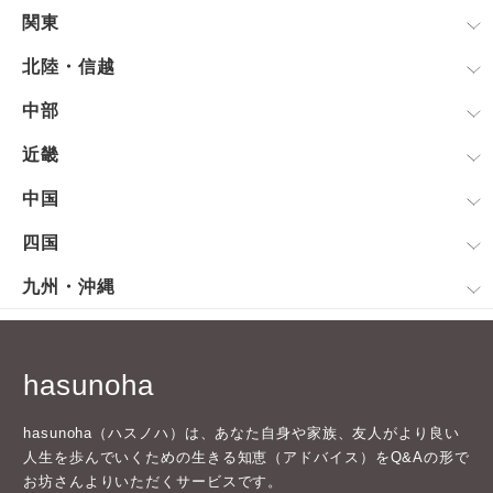
関東
北陸・信越
中部
近畿
中国
四国
九州・沖縄
hasunoha
hasunoha（ハスノハ）は、あなた自身や家族、友人がより良い
人生を歩んでいくための生きる知恵（アドバイス）をQ&Aの形で
お坊さんよりいただくサービスです。