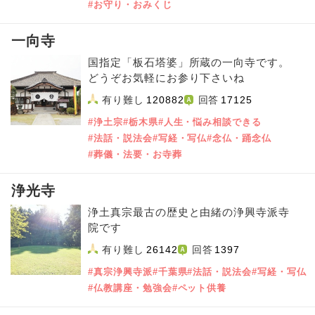
#お守り・おみくじ
一向寺
国指定「板石塔婆」所蔵の一向寺です。
どうぞお気軽にお参り下さいね
有り難し
120882
回答
17125
#浄土宗
#栃木県
#人生・悩み相談できる
#法話・説法会
#写経・写仏
#念仏・踊念仏
#葬儀・法要・お寺葬
浄光寺
浄土真宗最古の歴史と由緒の浄興寺派寺
院です
有り難し
26142
回答
1397
#真宗浄興寺派
#千葉県
#法話・説法会
#写経・写仏
#仏教講座・勉強会
#ペット供養