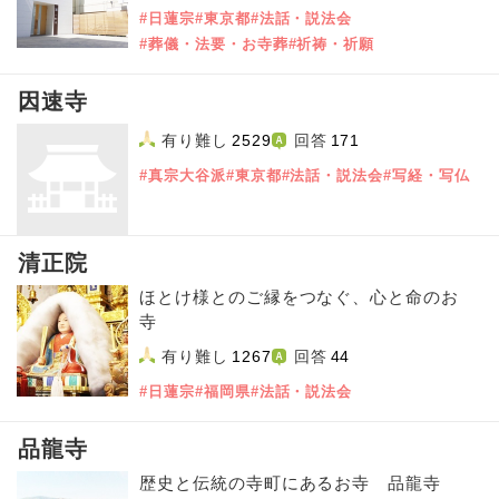
#日蓮宗
#東京都
#法話・説法会
#葬儀・法要・お寺葬
#祈祷・祈願
因速寺
有り難し
2529
回答
171
#真宗大谷派
#東京都
#法話・説法会
#写経・写仏
清正院
ほとけ様とのご縁をつなぐ、心と命のお
寺
有り難し
1267
回答
44
#日蓮宗
#福岡県
#法話・説法会
品龍寺
歴史と伝統の寺町にあるお寺 品龍寺