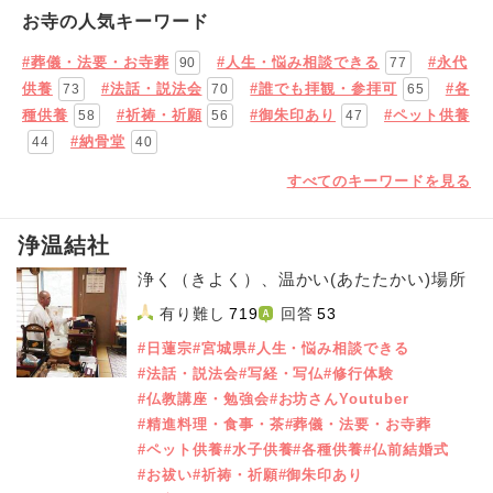
お寺の人気キーワード
#葬儀・法要・お寺葬
#人生・悩み相談できる
#永代
90
77
供養
#法話・説法会
#誰でも拝観・参拝可
#各
73
70
65
種供養
#祈祷・祈願
#御朱印あり
#ペット供養
58
56
47
#納骨堂
44
40
すべてのキーワードを見る
浄温結社
浄く（きよく）、温かい(あたたかい)場所
有り難し
719
回答
53
#日蓮宗
#宮城県
#人生・悩み相談できる
#法話・説法会
#写経・写仏
#修行体験
#仏教講座・勉強会
#お坊さんYoutuber
#精進料理・食事・茶
#葬儀・法要・お寺葬
#ペット供養
#水子供養
#各種供養
#仏前結婚式
#お祓い
#祈祷・祈願
#御朱印あり