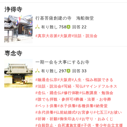
浄得寺
行基菩薩創建の寺 海船御堂
有り難し
758
回答
22
#真宗大谷派
#大阪府
#法話・説法会
専念寺
一期一会を大事にするお寺
有り難し
297
回答
33
#融通念仏宗
#大阪府
#人生・悩み相談できる
#法話・説法会
#写経・写仏
#マインドフルネス
#念仏・踊念仏
#修行体験
#仏教講座・勉強会
#誰でも拝観・参拝可
#葬儀・法要・お寺葬
#ペット供養
#水子供養
#各種供養
#納骨堂
#永代供養
#仏前結婚式
#お宮参り
#七五三
#お祓い
#祈祷・祈願
#御朱印あり
#お守り・おみくじ
#自殺防止・自死遺族支援
#子供・青少年自立支援