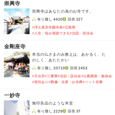
崇興寺
崇興寺はあなたの為のお寺です。
有り難し
4420
回答
227
#浄土真宗本願寺派
#広島県
#人生・悩み相談できる
#法話・説法会
金剛座寺
本当の仏さまのみ教えは、あかるく、た
のしく、あたたかい
有り難し
33710
回答
2453
#天台宗
#三重県
#法話・説法会
#仏教講座・勉強会
#宿坊あり
#葬儀・法要・お寺葬
#ペット供養
一妙寺
無印良品のような本堂
有り難し
2229
回答
37