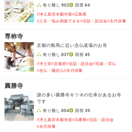
有り難し
902
回答
64
#浄土真宗本願寺派
#広島県
#人生・悩み相談できる
#法話・説法会
#永代供養
専称寺
京都の鞍馬に近い念仏道場のお寺
有り難し
837
回答
45
#浄土宗
#京都府
#法話・説法会
#写経・写仏
#念仏・踊念仏
#永代供養
圓勝寺
謎の多い圓勝寺キツネの伝承があるお寺
です
有り難し
854
回答
39
#浄土真宗本願寺派
#兵庫県
#法話・説法会
#永代供養