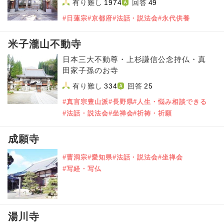
有り難し
1974
回答
49
#日蓮宗
#京都府
#法話・説法会
#永代供養
米子瀧山不動寺
日本三大不動尊・上杉謙信公念持仏・真
田家子孫のお寺
有り難し
334
回答
25
#真言宗豊山派
#長野県
#人生・悩み相談できる
#法話・説法会
#坐禅会
#祈祷・祈願
成願寺
#曹洞宗
#愛知県
#法話・説法会
#坐禅会
#写経・写仏
湯川寺