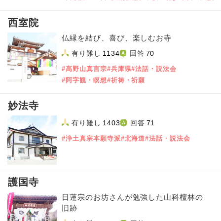
西室院
仏縁を結び、喜び、楽しむお寺
有り難し
1134
回答
70
#高野山真言宗
#兵庫県
#法話・説法会
#阿字観・瞑想
#祈祷・祈願
妙法寺
有り難し
1403
回答
71
#浄土真宗本願寺派
#北海道
#法話・説法会
護国寺
日蓮宗のお坊さんが勉強した山科檀林の
旧跡