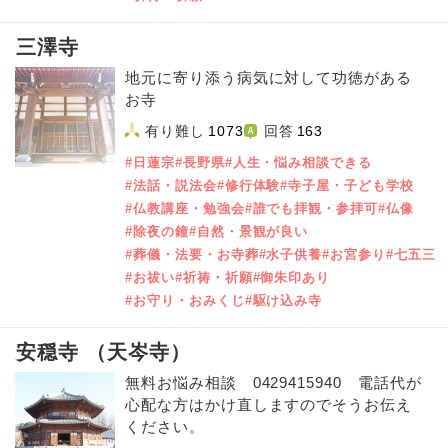
三澤寺
地元に寄り添う病気に対して功徳がある
お寺
有り難し
1073
回答
163
#日蓮宗
#長野県
#人生・悩み相談できる
#法話・説法会
#修行体験
#寺子屋・子ども学校
#仏教講座・勉強会
#誰でも拝観・参拝可
#仏像
#除夜の鐘
#自然・景観が良い
#葬儀・法要・お寺葬
#水子供養
#お宮参り
#七五三
#お祓い
#祈祷・祈願
#御朱印あり
#お守り・おみくじ
#駆け込み寺
安穏寺 （天岑寺）
無料お悩み相談 0429415940 電話代が
心配な方はかけ直しますのでそうお伝え
ください。