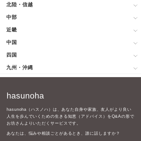
北陸・信越
中部
近畿
中国
四国
九州・沖縄
hasunoha
hasunoha（ハスノハ）は、あなた自身や家族、友人がより良い
人生を歩んでいくための生きる知恵（アドバイス）をQ&Aの形で
お坊さんよりいただくサービスです。
あなたは、悩みや相談ごとがあるとき、誰に話しますか？