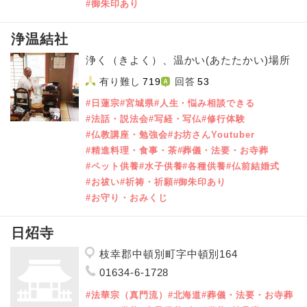
#御朱印あり
浄温結社
浄く（きよく）、温かい(あたたかい)場所
有り難し
719
回答
53
#日蓮宗
#宮城県
#人生・悩み相談できる
#法話・説法会
#写経・写仏
#修行体験
#仏教講座・勉強会
#お坊さんYoutuber
#精進料理・食事・茶
#葬儀・法要・お寺葬
#ペット供養
#水子供養
#各種供養
#仏前結婚式
#お祓い
#祈祷・祈願
#御朱印あり
#お守り・おみくじ
日炤寺
枝幸郡中頓別町字中頓別164
01634-6-1728
#法華宗（真門流）
#北海道
#葬儀・法要・お寺葬