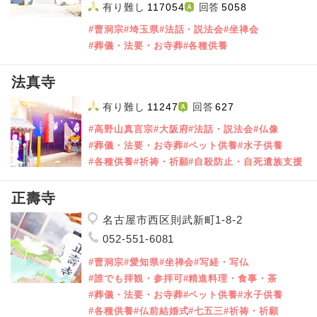
有り難し
117054
回答
5058
#曹洞宗
#埼玉県
#法話・説法会
#坐禅会
#葬儀・法要・お寺葬
#各種供養
法真寺
有り難し
11247
回答
627
#高野山真言宗
#大阪府
#法話・説法会
#仏像
#葬儀・法要・お寺葬
#ペット供養
#水子供養
#各種供養
#祈祷・祈願
#自殺防止・自死遺族支援
正壽寺
名古屋市西区則武新町1-8-2
052-551-6081
#曹洞宗
#愛知県
#坐禅会
#写経・写仏
#誰でも拝観・参拝可
#精進料理・食事・茶
#葬儀・法要・お寺葬
#ペット供養
#水子供養
#各種供養
#仏前結婚式
#七五三
#祈祷・祈願