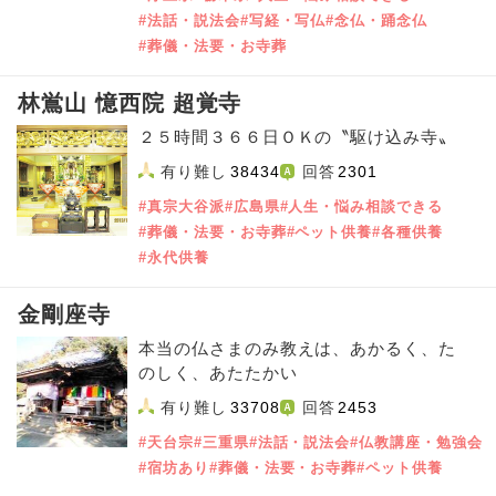
#法話・説法会
#写経・写仏
#念仏・踊念仏
#葬儀・法要・お寺葬
林鴬山 憶西院 超覚寺
２５時間３６６日ＯＫの〝駆け込み寺〟
有り難し
38434
回答
2301
#真宗大谷派
#広島県
#人生・悩み相談できる
#葬儀・法要・お寺葬
#ペット供養
#各種供養
#永代供養
金剛座寺
本当の仏さまのみ教えは、あかるく、た
のしく、あたたかい
有り難し
33708
回答
2453
#天台宗
#三重県
#法話・説法会
#仏教講座・勉強会
#宿坊あり
#葬儀・法要・お寺葬
#ペット供養