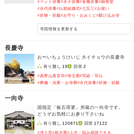
#ペット供養
#水子供養
#各種供養
#納骨堂
#永代供養
#仏前結婚式
#七五三
#お祓い
#祈祷・祈願
#お守り・おみくじ
#駆け込み寺
寺院情報を更新する
長慶寺
お〜いちょうけいじ 大イチョウの長慶寺
有り難し
19
回答
2
#高野山真言宗
#埼玉県
#写経・写仏
#葬儀・法要・お寺葬
#永代供養
#祈祷・祈願
一向寺
国指定「板石塔婆」所蔵の一向寺です。
どうぞお気軽にお参り下さいね
有り難し
120871
回答
17122
#浄土宗
#栃木県
#人生・悩み相談できる