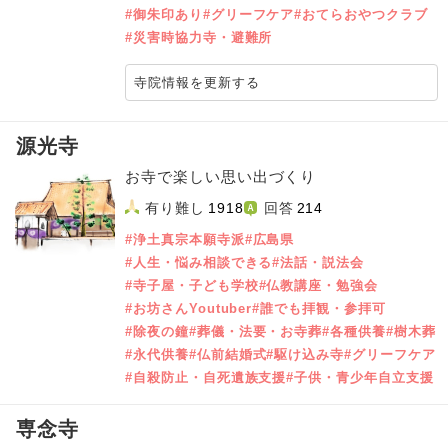
#御朱印あり
#グリーフケア
#おてらおやつクラブ
#災害時協力寺・避難所
寺院情報を更新する
源光寺
お寺で楽しい思い出づくり
有り難し
1918
回答
214
#浄土真宗本願寺派
#広島県
#人生・悩み相談できる
#法話・説法会
#寺子屋・子ども学校
#仏教講座・勉強会
#お坊さんYoutuber
#誰でも拝観・参拝可
#除夜の鐘
#葬儀・法要・お寺葬
#各種供養
#樹木葬
#永代供養
#仏前結婚式
#駆け込み寺
#グリーフケア
#自殺防止・自死遺族支援
#子供・青少年自立支援
専念寺