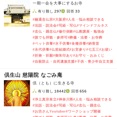
一期一会を大事にするお寺
有り難し
297
回答
33
#融通念仏宗
#大阪府
#人生・悩み相談できる
#法話・説法会
#写経・写仏
#マインドフルネス
#念仏・踊念仏
#修行体験
#仏教講座・勉強会
#誰でも拝観・参拝可
#葬儀・法要・お寺葬
#ペット供養
#水子供養
#各種供養
#納骨堂
#永代供養
#仏前結婚式
#お宮参り
#七五三
#お祓い
#祈祷・祈願
#御朱印あり
#お守り・おみくじ
#自殺防止・自死遺族支援
#子供・青少年自立支援
倶生山 慈陽院 なごみ庵
倶（とも）に生きる寺
有り難し
18442
回答
656
#浄土真宗単立
#神奈川県
#人生・悩み相談できる
#法話・説法会
#写経・写仏
#念仏・踊念仏
#お坊さんYoutuber
#ワークショップ開催