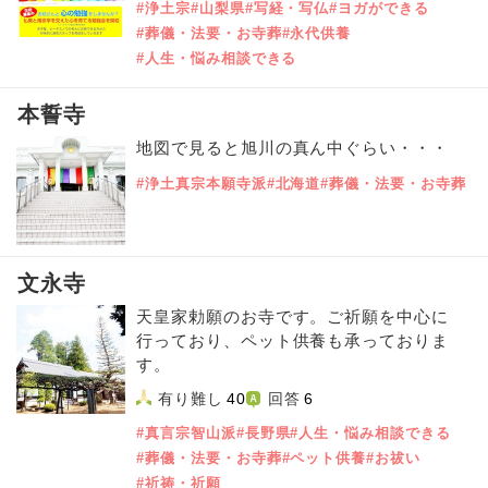
#浄土宗
#山梨県
#写経・写仏
#ヨガができる
#葬儀・法要・お寺葬
#永代供養
#人生・悩み相談できる
本誓寺
地図で見ると旭川の真ん中ぐらい・・・
#浄土真宗本願寺派
#北海道
#葬儀・法要・お寺葬
文永寺
天皇家勅願のお寺です。ご祈願を中心に
行っており、ペット供養も承っておりま
す。
有り難し
40
回答
6
#真言宗智山派
#長野県
#人生・悩み相談できる
#葬儀・法要・お寺葬
#ペット供養
#お祓い
#祈祷・祈願