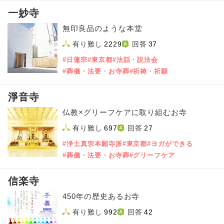
一妙寺
無印良品のような本堂
有り難し
2229
回答
37
#日蓮宗
#東京都
#法話・説法会
#葬儀・法要・お寺葬
#祈祷・祈願
淨音寺
仏教×グリーフケアに取り組むお寺
有り難し
697
回答
27
#浄土真宗本願寺派
#東京都
#ヨガができる
#葬儀・法要・お寺葬
#グリーフケア
信楽寺
450年の歴史あるお寺
有り難し
992
回答
42