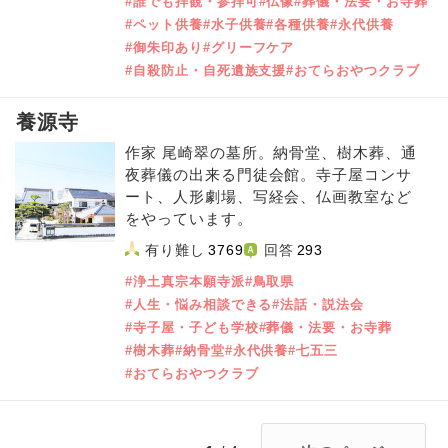
#誰でも拝観・参拝可
#仏像
#葬儀・法要・お寺葬
#ペット供養
#水子供養
#各種供養
#永代供養
#御朱印あり
#グリーフケア
#自殺防止・自死遺族支援
#おてらおやつクラブ
養源寺
作家 尾崎翠の墓所。納骨堂、樹木葬、通
夜葬儀の出来る門徒会館。寺子屋コンサ
ート、人形劇場、写経会、仏画教室など
をやっています。
有り難し
3769
回答
293
#浄土真宗本願寺派
#鳥取県
#人生・悩み相談できる
#法話・説法会
#寺子屋・子ども学校
#葬儀・法要・お寺葬
#樹木葬
#納骨堂
#永代供養
#七五三
#おてらおやつクラブ