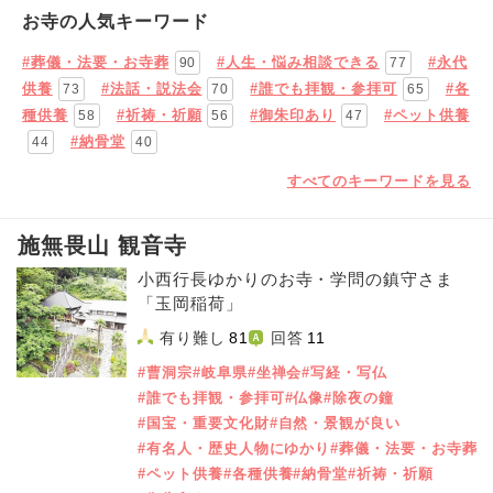
お寺の人気キーワード
#葬儀・法要・お寺葬
#人生・悩み相談できる
#永代
90
77
供養
#法話・説法会
#誰でも拝観・参拝可
#各
73
70
65
種供養
#祈祷・祈願
#御朱印あり
#ペット供養
58
56
47
#納骨堂
44
40
すべてのキーワードを見る
施無畏山 観音寺
小西行長ゆかりのお寺・学問の鎮守さま
「玉岡稲荷」
有り難し
81
回答
11
#曹洞宗
#岐阜県
#坐禅会
#写経・写仏
#誰でも拝観・参拝可
#仏像
#除夜の鐘
#国宝・重要文化財
#自然・景観が良い
#有名人・歴史人物にゆかり
#葬儀・法要・お寺葬
#ペット供養
#各種供養
#納骨堂
#祈祷・祈願