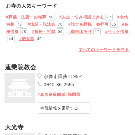
お寺の人気キーワード
#葬儀・法要・お寺葬
#人生・悩み相談できる
#永代
90
77
供養
#法話・説法会
#誰でも拝観・参拝可
#各
73
70
65
種供養
#祈祷・祈願
#御朱印あり
#ペット供養
58
56
47
#納骨堂
44
40
すべてのキーワードを見る
蓮乗院教会
宗像市田熊1195-4
0940-36-2655
#真言宗醍醐派
#福岡県
寺院情報を更新する
大光寺