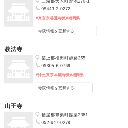
三潴郡大木町蛭池276-1
09443-2-0272
#真言宗善通寺派
#福岡県
寺院情報を更新する
教法寺
築上郡椎田町越路255
09305-6-0766
#浄土真宗本願寺派
#福岡県
寺院情報を更新する
山王寺
糟屋郡篠栗町篠栗2361
092-947-0278