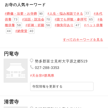
お寺の人気キーワード
#葬儀・法要・お寺葬
#人生・悩み相談できる
#永代
90
77
供養
#法話・説法会
#誰でも拝観・参拝可
#各
73
70
65
種供養
#祈祷・祈願
#御朱印あり
#ペット供養
58
56
47
#納骨堂
44
40
すべてのキーワードを見る
円竜寺
勢多郡富士見村大字原之郷519
027-288-3353
#天台宗
#群馬県
寺院情報を更新する
清雲寺