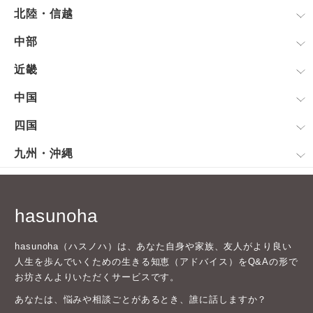
北陸・信越
中部
近畿
中国
四国
九州・沖縄
hasunoha
hasunoha（ハスノハ）は、あなた自身や家族、友人がより良い
人生を歩んでいくための生きる知恵（アドバイス）をQ&Aの形で
お坊さんよりいただくサービスです。
あなたは、悩みや相談ごとがあるとき、誰に話しますか？