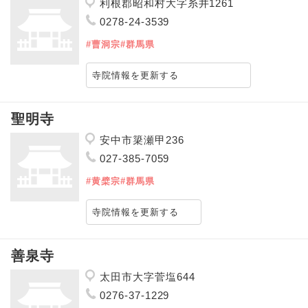
利根郡昭和村大字糸井1261
0278-24-3539
#曹洞宗
#群馬県
寺院情報を更新する
聖明寺
安中市簗瀬甲236
027-385-7059
#黄檗宗
#群馬県
寺院情報を更新する
善泉寺
太田市大字菅塩644
0276-37-1229