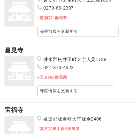
0279-66-2307
#曹洞宗
#群馬県
寺院情報を更新する
昌見寺
碓氷郡松井田町大字人見1728
027-373-4923
#天台宗
#群馬県
寺院情報を更新する
宝福寺
邑楽郡板倉町大宇板倉2406
#真言宗豊山派
#群馬県