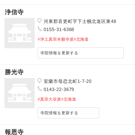
浄信寺
河東郡音更町字下士幌北進区東48
0155-31-6368
#浄土真宗本願寺派
#北海道
寺院情報を更新する
勝光寺
室蘭市母恋北町1-7-20
0143-22-3679
#真宗大谷派
#北海道
寺院情報を更新する
報恩寺