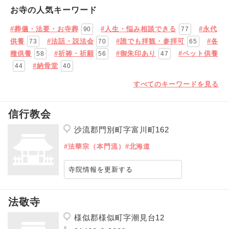
お寺の人気キーワード
#葬儀・法要・お寺葬
#人生・悩み相談できる
#永代
90
77
供養
#法話・説法会
#誰でも拝観・参拝可
#各
73
70
65
種供養
#祈祷・祈願
#御朱印あり
#ペット供養
58
56
47
#納骨堂
44
40
すべてのキーワードを見る
信行教会
沙流郡門別町字富川町162
#法華宗（本門流）
#北海道
寺院情報を更新する
法敬寺
様似郡様似町字潮見台12