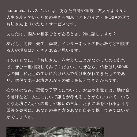
hasunoha（ハスノハ）は、あなた自身や家族、友人がより良い
人生を歩んでいくための生きる知恵（アドバイス）をQ&Aの形で
お坊さんよりいただくサービスです。
あなたは、悩みや相談ごとがあるとき、誰に話しますか？
友だち、同僚、先生、両親、インターネットの掲示板など相談す
る人や場所はたくさんあると思います。
そのひとつに、「お坊さん」を考えたことがなかったのであれ
ば、ぜひ一度相談してみてください。なぜなら、仏教は1,500年
もの間、私たちの生活に溶け込んで受け継がれてきたものであ
り、僧侶であるお坊さんがその教えを伝えてきたからです。
心や体の悩み、恋愛や子育てについて、お金や出世とは、助け合
う意味など、人生において誰もが考えることがらについて、いろ
んなお坊さんからの癒しや救いの言葉、たまに喝をいれるような
回答を参考に、あなたの生き方をあなた自身で探してみてはいか
がでしょうか。