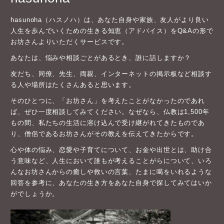
hasunoha（ハスノハ）は、あなた自身や家族、友人がより良い
人生を歩んでいくための生きる知恵（アドバイス）をQ&Aの形で
お坊さんよりいただくサービスです。
あなたは、悩みや相談ごとがあるとき、誰に話しますか？
友だち、同僚、先生、両親、インターネットの掲示板など相談す
る人や場所はたくさんあると思います。
そのひとつに、「お坊さん」を考えたことがなかったのであれ
ば、ぜひ一度相談してみてください。なぜなら、仏教は1,500年
もの間、私たちの生活に溶け込んで受け継がれてきたものであ
り、僧侶であるお坊さんがその教えを伝えてきたからです。
心や体の悩み、恋愛や子育てについて、お金や出世とは、助け合
う意味など、人生において誰もが考えることがらについて、いろ
んなお坊さんからの癒しや救いの言葉、たまに喝をいれるような
回答を参考に、あなたの生き方をあなた自身で探してみてはいか
がでしょうか。