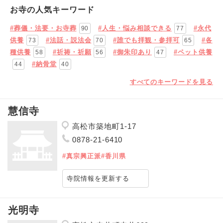
お寺の人気キーワード
#葬儀・法要・お寺葬
#人生・悩み相談できる
#永代
90
77
供養
#法話・説法会
#誰でも拝観・参拝可
#各
73
70
65
種供養
#祈祷・祈願
#御朱印あり
#ペット供養
58
56
47
#納骨堂
44
40
すべてのキーワードを見る
慧信寺
高松市築地町1-17
0878-21-6410
#真宗興正派
#香川県
寺院情報を更新する
光明寺