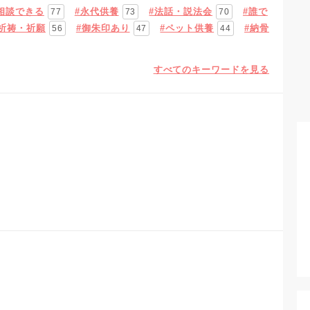
相談できる
#永代供養
#法話・説法会
#誰で
77
73
70
#祈祷・祈願
#御朱印あり
#ペット供養
#納骨
56
47
44
すべてのキーワードを見る