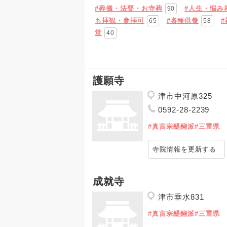
#葬儀・法要・お寺葬
#人生・悩み
90
も拝観・参拝可
#各種供養
65
58
堂
40
護願寺
津市中河原325
0592-28-2239
#真言宗醍醐派
#三重県
寺院情報を更新する
成就寺
津市垂水831
#真言宗醍醐派
#三重県