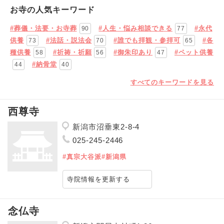
お寺の人気キーワード
#葬儀・法要・お寺葬
#人生・悩み相談できる
#永代
90
77
供養
#法話・説法会
#誰でも拝観・参拝可
#各
73
70
65
種供養
#祈祷・祈願
#御朱印あり
#ペット供養
58
56
47
#納骨堂
44
40
すべてのキーワードを見る
西尊寺
新潟市沼垂東2-8-4
025-245-2446
#真宗大谷派
#新潟県
寺院情報を更新する
念仏寺