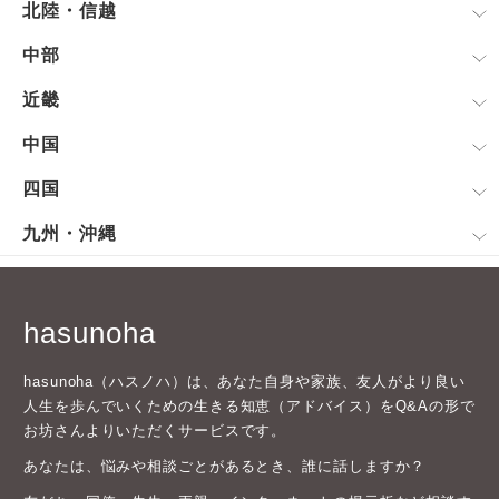
北陸・信越
中部
近畿
中国
四国
九州・沖縄
hasunoha
hasunoha（ハスノハ）は、あなた自身や家族、友人がより良い
人生を歩んでいくための生きる知恵（アドバイス）をQ&Aの形で
お坊さんよりいただくサービスです。
あなたは、悩みや相談ごとがあるとき、誰に話しますか？