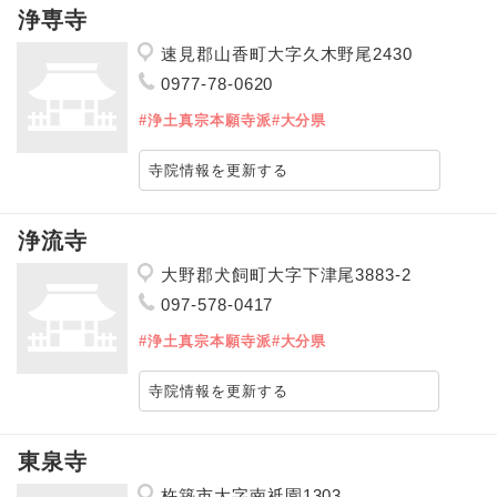
浄専寺
速見郡山香町大字久木野尾2430
0977-78-0620
#浄土真宗本願寺派
#大分県
寺院情報を更新する
浄流寺
大野郡犬飼町大字下津尾3883-2
097-578-0417
#浄土真宗本願寺派
#大分県
寺院情報を更新する
東泉寺
杵築市大字南祇園1303