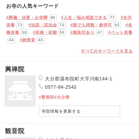
お寺の人気キーワード
#葬儀・法要・お寺葬
#人生・悩み相談できる
#永代
90
77
供養
#法話・説法会
#誰でも拝観・参拝可
#各
73
70
65
種供養
#祈祷・祈願
#御朱印あり
#ペット供養
58
56
47
#納骨堂
44
40
すべてのキーワードを見る
興禅院
大分郡湯布院町大字川南144-1
0977-84-2543
#曹洞宗
#大分県
寺院情報を更新する
観音院