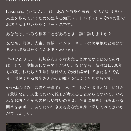
hasunoha（ハスノハ）は、あなた自身や家族、友人がより良い
人生を歩んでいくための生きる知恵（アドバイス）をQ&Aの形で
お坊さんよりいただくサービスです。
あなたは、悩みや相談ごとがあるとき、誰に話しますか？
友だち、同僚、先生、両親、インターネットの掲示板など相談す
る人や場所はたくさんあると思います。
そのひとつに、「お坊さん」を考えたことがなかったのであれ
ば、ぜひ一度相談してみてください。なぜなら、仏教は1,500年
もの間、私たちの生活に溶け込んで受け継がれてきたものであ
り、僧侶であるお坊さんがその教えを伝えてきたからです。
心や体の悩み、恋愛や子育てについて、お金や出世とは、助け合
う意味など、人生において誰もが考えることがらについて、いろ
んなお坊さんからの癒しや救いの言葉、たまに喝をいれるような
回答を参考に、あなたの生き方をあなた自身で探してみてはいか
がでしょうか。