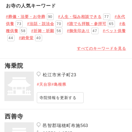
お寺の人気キーワード
#葬儀・法要・お寺葬
#人生・悩み相談できる
#永代
90
77
供養
#法話・説法会
#誰でも拝観・参拝可
#各
73
70
65
種供養
#祈祷・祈願
#御朱印あり
#ペット供養
58
56
47
#納骨堂
44
40
すべてのキーワードを見る
海乗院
松江市米子町23
#天台宗
#島根県
寺院情報を更新する
西善寺
邑智郡瑞穂町布施563