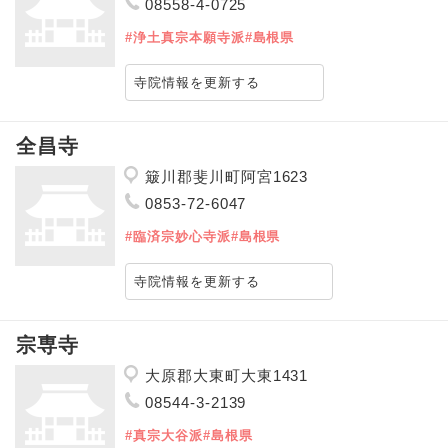
08558-4-0725
#浄土真宗本願寺派
#島根県
寺院情報を更新する
全昌寺
簸川郡斐川町阿宮1623
0853-72-6047
#臨済宗妙心寺派
#島根県
寺院情報を更新する
宗専寺
大原郡大東町大東1431
08544-3-2139
#真宗大谷派
#島根県