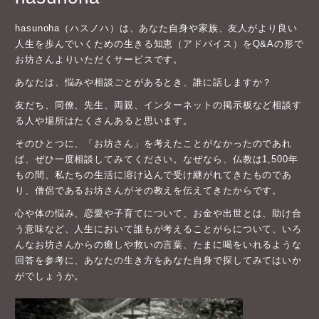
hasunoha（ハスノハ）は、あなた自身や家族、友人がより良い
人生を歩んでいくための生きる知恵（アドバイス）をQ&Aの形で
お坊さんよりいただくサービスです。
あなたは、悩みや相談ごとがあるとき、誰に話しますか？
友だち、同僚、先生、両親、インターネットの掲示板など相談す
る人や場所はたくさんあると思います。
そのひとつに、「お坊さん」を考えたことがなかったのであれ
ば、ぜひ一度相談してみてください。なぜなら、仏教は1,500年
もの間、私たちの生活に溶け込んで受け継がれてきたものであ
り、僧侶であるお坊さんがその教えを伝えてきたからです。
心や体の悩み、恋愛や子育てについて、お金や出世とは、助け合
う意味など、人生において誰もが考えることがらについて、いろ
んなお坊さんからの癒しや救いの言葉、たまに喝をいれるような
回答を参考に、あなたの生き方をあなた自身で探してみてはいか
がでしょうか。