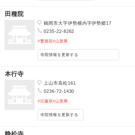
田種院
鶴岡市大字伊勢横内字伊勢郷17
0235-22-8262
#曹洞宗
#山形県
寺院情報を更新する
本行寺
上山市高松161
0236-72-1430
#日蓮宗
#山形県
寺院情報を更新する
静松寺