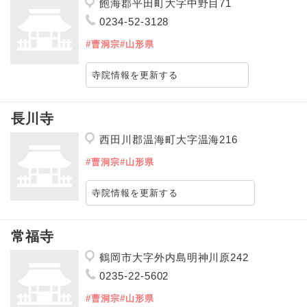
飽海郡平田町大字中野目71
0234-52-3128
#曹洞宗
#山形県
寺院情報を更新する
長川寺
西田川郡温海町大字温海216
#曹洞宗
#山形県
寺院情報を更新する
常福寺
鶴岡市大字外内島明神川原242
0235-22-5602
#曹洞宗
#山形県