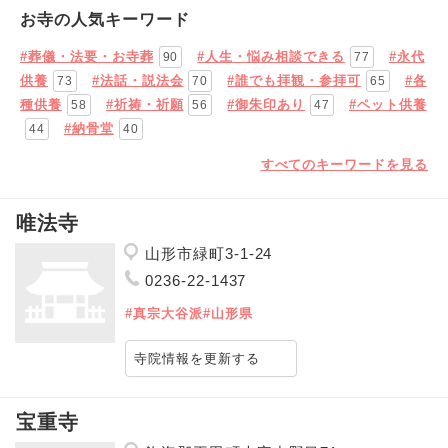
お寺の人気キーワード
#葬儀・法要・お寺葬
#人生・悩み相談できる
#永代
90
77
供養
#法話・説法会
#誰でも拝観・参拝可
#各
73
70
65
種供養
#祈祷・祈願
#御朱印あり
#ペット供養
58
56
47
#納骨堂
44
40
すべてのキーワードを見る
唯法寺
山形市緑町3-1-24
0236-22-1437
#真宗大谷派
#山形県
寺院情報を更新する
宝重寺