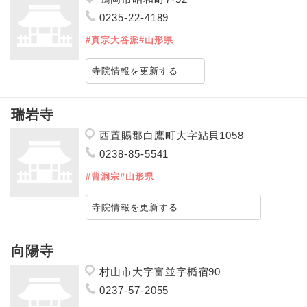
0235-22-4189
#真宗大谷派
#山形県
寺院情報を更新する
瑞岩寺
西置賜郡白鷹町大字鮎貝1058
0238-85-5541
#曹洞宗
#山形県
寺院情報を更新する
向陽寺
村山市大字富並字楯宿90
0237-57-2055