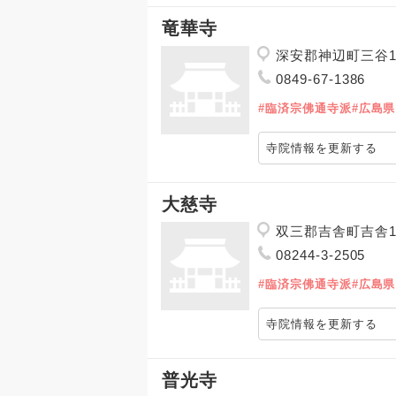
竜華寺
深安郡神辺町三谷1
0849-67-1386
#臨済宗佛通寺派
#広島県
寺院情報を更新する
大慈寺
双三郡吉舎町吉舎1
08244-3-2505
#臨済宗佛通寺派
#広島県
寺院情報を更新する
普光寺