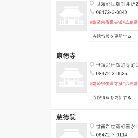
世羅郡世羅町井折2
08472-2-0849
#臨済宗佛通寺派
#広島県
寺院情報を更新する
康徳寺
世羅郡世羅町寺町1
08472-2-0635
#臨済宗佛通寺派
#広島県
寺院情報を更新する
慈徳院
世羅郡世羅町重永1
08472-7-0114