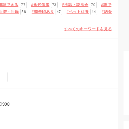
相談できる
#永代供養
#法話・説法会
#誰で
77
73
70
#祈祷・祈願
#御朱印あり
#ペット供養
#納骨
56
47
44
すべてのキーワードを見る
8
998