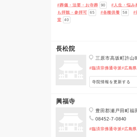
#葬儀・法要・お寺葬
#人生・悩み
90
も拝観・参拝可
#各種供養
65
58
堂
40
長松院
三原市高坂町許山
#臨済宗佛通寺派
#広島県
寺院情報を更新する
興福寺
豊田郡瀬戸田町福田
08452-7-0840
#臨済宗佛通寺派
#広島県