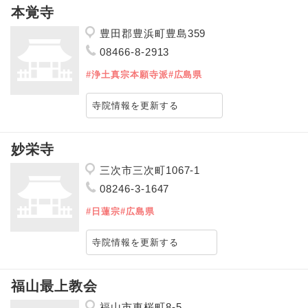
本覚寺
豊田郡豊浜町豊島359
08466-8-2913
#浄土真宗本願寺派
#広島県
寺院情報を更新する
妙栄寺
三次市三次町1067-1
08246-3-1647
#日蓮宗
#広島県
寺院情報を更新する
福山最上教会
福山市東桜町8-5