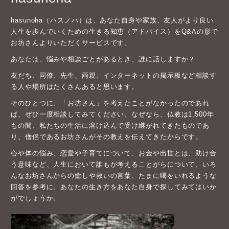
hasunoha（ハスノハ）は、あなた自身や家族、友人がより良い
人生を歩んでいくための生きる知恵（アドバイス）をQ&Aの形で
お坊さんよりいただくサービスです。
あなたは、悩みや相談ごとがあるとき、誰に話しますか？
友だち、同僚、先生、両親、インターネットの掲示板など相談す
る人や場所はたくさんあると思います。
そのひとつに、「お坊さん」を考えたことがなかったのであれ
ば、ぜひ一度相談してみてください。なぜなら、仏教は1,500年
もの間、私たちの生活に溶け込んで受け継がれてきたものであ
り、僧侶であるお坊さんがその教えを伝えてきたからです。
心や体の悩み、恋愛や子育てについて、お金や出世とは、助け合
う意味など、人生において誰もが考えることがらについて、いろ
んなお坊さんからの癒しや救いの言葉、たまに喝をいれるような
回答を参考に、あなたの生き方をあなた自身で探してみてはいか
がでしょうか。