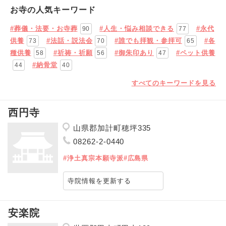
お寺の人気キーワード
#葬儀・法要・お寺葬
#人生・悩み相談できる
#永代
90
77
供養
#法話・説法会
#誰でも拝観・参拝可
#各
73
70
65
種供養
#祈祷・祈願
#御朱印あり
#ペット供養
58
56
47
#納骨堂
44
40
すべてのキーワードを見る
西円寺
山県郡加計町穂坪335
08262-2-0440
#浄土真宗本願寺派
#広島県
寺院情報を更新する
安楽院