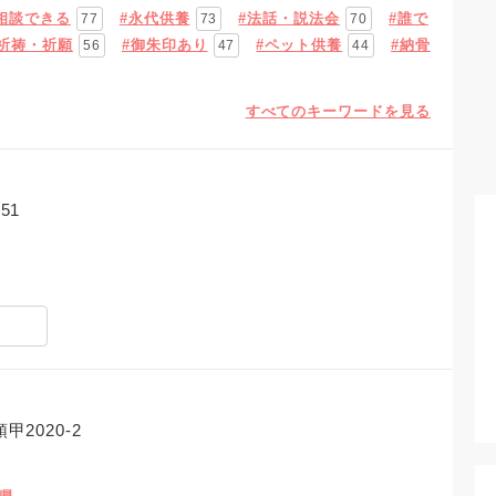
相談できる
#永代供養
#法話・説法会
#誰で
77
73
70
#祈祷・祈願
#御朱印あり
#ペット供養
#納骨
56
47
44
すべてのキーワードを見る
51
2020-2