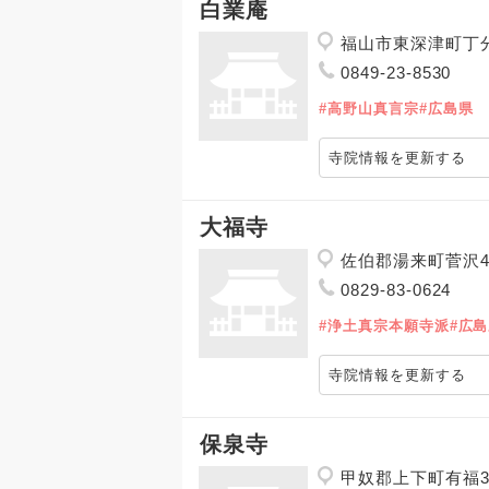
白業庵
福山市東深津町丁分
0849-23-8530
#高野山真言宗
#広島県
寺院情報を更新する
大福寺
佐伯郡湯来町菅沢4
0829-83-0624
#浄土真宗本願寺派
#広
寺院情報を更新する
保泉寺
甲奴郡上下町有福3