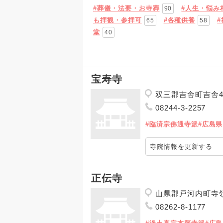
#葬儀・法要・お寺葬
#人生・悩み
90
も拝観・参拝可
#各種供養
65
58
堂
40
宝寿寺
双三郡吉舎町吉舎4
08244-3-2257
#臨済宗佛通寺派
#広島県
寺院情報を更新する
正伝寺
山県郡戸河内町寺領甲
08262-8-1177