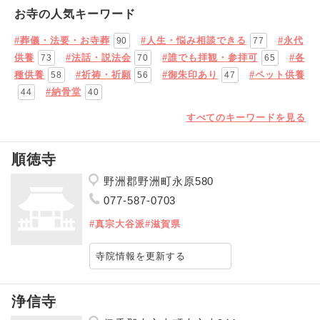
お寺の人気キーワード
#葬儀・法要・お寺葬
#人生・悩み相談できる
#永代
90
77
供養
#法話・説法会
#誰でも拝観・参拝可
#各
73
70
65
種供養
#祈祷・祈願
#御朱印あり
#ペット供養
58
56
47
#納骨堂
44
40
すべてのキーワードを見る
順徳寺
野洲郡野洲町永原580
077-587-0703
#真宗大谷派
#滋賀県
寺院情報を更新する
浄信寺