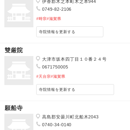
伊香郡木之本町木之本944
0749-82-2106
#時宗
#滋賀県
寺院情報を更新する
雙厳院
大津市坂本四丁目１０番２４号
0671750005
#天台宗
#滋賀県
寺院情報を更新する
願船寺
高島郡安曇川町北船木2043
0740-34-0140