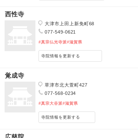
西性寺
大津市上田上新免町68
077-549-0621
#真宗仏光寺派
#滋賀県
寺院情報を更新する
覚成寺
草津市北大萱町427
077-568-0234
#真宗大谷派
#滋賀県
寺院情報を更新する
広慈院