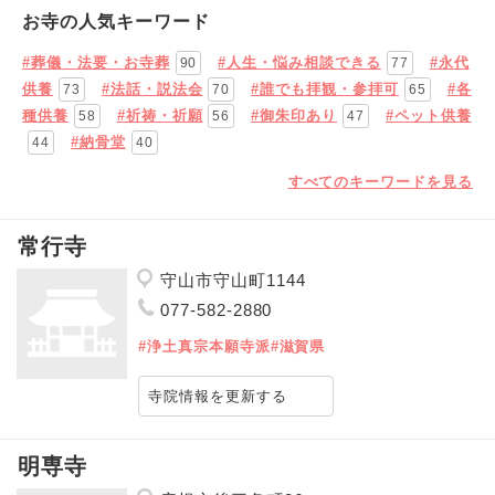
お寺の人気キーワード
#葬儀・法要・お寺葬
#人生・悩み相談できる
#永代
90
77
供養
#法話・説法会
#誰でも拝観・参拝可
#各
73
70
65
種供養
#祈祷・祈願
#御朱印あり
#ペット供養
58
56
47
#納骨堂
44
40
すべてのキーワードを見る
常行寺
守山市守山町1144
077-582-2880
#浄土真宗本願寺派
#滋賀県
寺院情報を更新する
明専寺