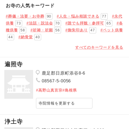
お寺の人気キーワード
#葬儀・法要・お寺葬
#人生・悩み相談できる
#永代
90
77
供養
#法話・説法会
#誰でも拝観・参拝可
#各
73
70
65
種供養
#祈祷・祈願
#御朱印あり
#ペット供養
58
56
47
#納骨堂
44
40
すべてのキーワードを見る
遍照寺
鹿足郡日原町添谷8-6
08567-5-0056
#高野山真言宗
#島根県
寺院情報を更新する
浄土寺