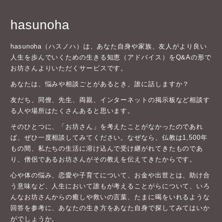
hasunoha
hasunoha（ハスノハ）は、あなた自身や家族、友人がより良い
人生を歩んでいくための生きる知恵（アドバイス）をQ&Aの形で
お坊さんよりいただくサービスです。
あなたは、悩みや相談ごとがあるとき、誰に話しますか？
友だち、同僚、先生、両親、インターネットの掲示板など相談す
る人や場所はたくさんあると思います。
そのひとつに、「お坊さん」を考えたことがなかったのであれ
ば、ぜひ一度相談してみてください。なぜなら、仏教は1,500年
もの間、私たちの生活に溶け込んで受け継がれてきたものであ
り、僧侶であるお坊さんがその教えを伝えてきたからです。
心や体の悩み、恋愛や子育てについて、お金や出世とは、助け合
う意味など、人生において誰もが考えることがらについて、いろ
んなお坊さんからの癒しや救いの言葉、たまに喝をいれるような
回答を参考に、あなたの生き方をあなた自身で探してみてはいか
がでしょうか。