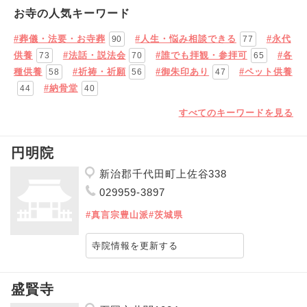
お寺の人気キーワード
#葬儀・法要・お寺葬
#人生・悩み相談できる
#永代
90
77
供養
#法話・説法会
#誰でも拝観・参拝可
#各
73
70
65
種供養
#祈祷・祈願
#御朱印あり
#ペット供養
58
56
47
#納骨堂
44
40
すべてのキーワードを見る
円明院
新治郡千代田町上佐谷338
029959-3897
#真言宗豊山派
#茨城県
寺院情報を更新する
盛賢寺