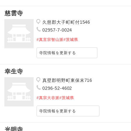
慈雲寺
久慈郡大子町町付1546
02957-7-0024
#真言宗智山派
#茨城県
寺院情報を更新する
幸生寺
真壁郡明野町東保末716
0296-52-4602
#真宗大谷派
#茨城県
寺院情報を更新する
光明寺