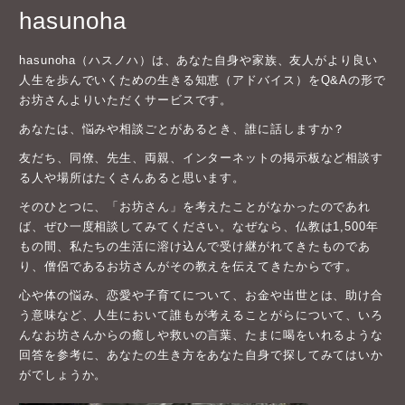
hasunoha
hasunoha（ハスノハ）は、あなた自身や家族、友人がより良い
人生を歩んでいくための生きる知恵（アドバイス）をQ&Aの形で
お坊さんよりいただくサービスです。
あなたは、悩みや相談ごとがあるとき、誰に話しますか？
友だち、同僚、先生、両親、インターネットの掲示板など相談す
る人や場所はたくさんあると思います。
そのひとつに、「お坊さん」を考えたことがなかったのであれ
ば、ぜひ一度相談してみてください。なぜなら、仏教は1,500年
もの間、私たちの生活に溶け込んで受け継がれてきたものであ
り、僧侶であるお坊さんがその教えを伝えてきたからです。
心や体の悩み、恋愛や子育てについて、お金や出世とは、助け合
う意味など、人生において誰もが考えることがらについて、いろ
んなお坊さんからの癒しや救いの言葉、たまに喝をいれるような
回答を参考に、あなたの生き方をあなた自身で探してみてはいか
がでしょうか。