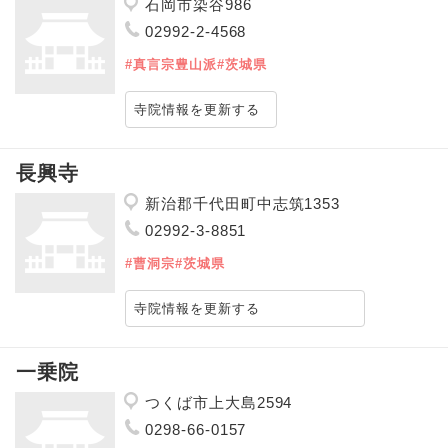
石岡市染谷986
02992-2-4568
#真言宗豊山派
#茨城県
寺院情報を更新する
長興寺
新治郡千代田町中志筑1353
02992-3-8851
#曹洞宗
#茨城県
寺院情報を更新する
一乗院
つくば市上大島2594
0298-66-0157