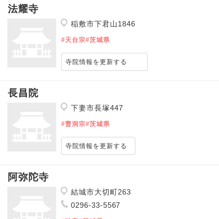
法耀寺
稲敷市下君山1846
#天台宗
#茨城県
寺院情報を更新する
長昌院
下妻市長塚447
#曹洞宗
#茨城県
寺院情報を更新する
阿弥陀寺
結城市大切町263
0296-33-5567