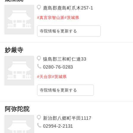
鹿島郡鹿島町爪木257-1
#真言宗智山派
#茨城県
寺院情報を更新する
妙厳寺
猿島郡三和町仁連33
0280-76-0283
#天台宗
#茨城県
寺院情報を更新する
阿弥陀院
新治郡八郷町半田1117
02994-2-2131