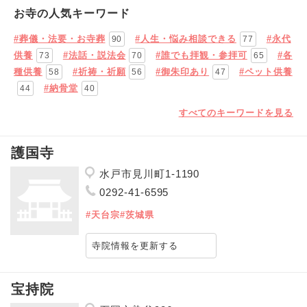
お寺の人気キーワード
#葬儀・法要・お寺葬
#人生・悩み相談できる
#永代
90
77
供養
#法話・説法会
#誰でも拝観・参拝可
#各
73
70
65
種供養
#祈祷・祈願
#御朱印あり
#ペット供養
58
56
47
#納骨堂
44
40
すべてのキーワードを見る
護国寺
水戸市見川町1-1190
0292-41-6595
#天台宗
#茨城県
寺院情報を更新する
宝持院