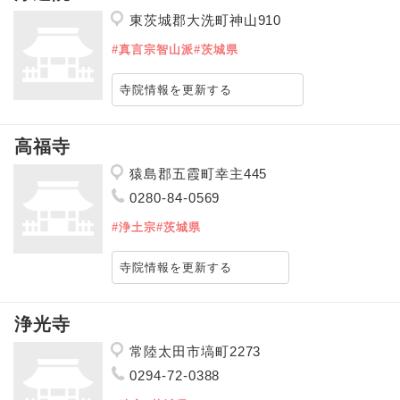
東茨城郡大洗町神山910
#真言宗智山派
#茨城県
寺院情報を更新する
高福寺
猿島郡五霞町幸主445
0280-84-0569
#浄土宗
#茨城県
寺院情報を更新する
浄光寺
常陸太田市塙町2273
0294-72-0388