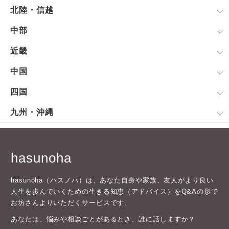
北陸・信越
中部
近畿
中国
四国
九州・沖縄
hasunoha
hasunoha（ハスノハ）は、あなた自身や家族、友人がより良い
人生を歩んでいくための生きる知恵（アドバイス）をQ&Aの形で
お坊さんよりいただくサービスです。
あなたは、悩みや相談ごとがあるとき、誰に話しますか？