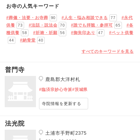
お寺の人気キーワード
#葬儀・法要・お寺葬
#人生・悩み相談できる
#永代
90
77
供養
#法話・説法会
#誰でも拝観・参拝可
#各
73
70
65
種供養
#祈祷・祈願
#御朱印あり
#ペット供養
58
56
47
#納骨堂
44
40
すべてのキーワードを見る
普門寺
鹿島郡大洋村札
#臨済宗妙心寺派
#茨城県
寺院情報を更新する
法光院
土浦市手野町2375