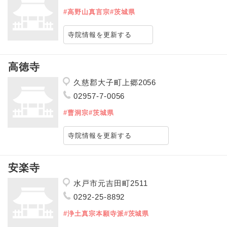
#高野山真言宗
#茨城県
寺院情報を更新する
高徳寺
久慈郡大子町上郷2056
02957-7-0056
#曹洞宗
#茨城県
寺院情報を更新する
安楽寺
水戸市元吉田町2511
0292-25-8892
#浄土真宗本願寺派
#茨城県