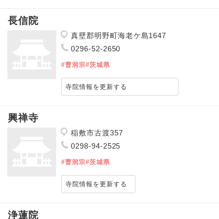
長信院
真壁郡明野町海老ケ島1647
0296-52-2650
#曹洞宗
#茨城県
寺院情報を更新する
興禅寺
稲敷市古渡357
0298-94-2525
#曹洞宗
#茨城県
寺院情報を更新する
浄蓮院