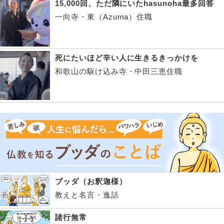
15,000回、ただ隣にいたhasunoha最多回答
一向寺・東（Azuma）住職
死にたいほど辛い人に生きるきっかけを
和歌山の駆け込み寺・中田三恵住職
ブッダ（お釈迦様）
教えと名言・逸話
諸行無常