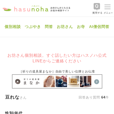
個別相談
つぶやき
問答
お坊さん
お寺
AI僧侶問答
お坊さん個別相談。すぐ話したい方はハスノハ公式
LINEからご連絡ください
［祈りの道具屋まなか］自由で美しい位牌とお仏壇
豆れな
回答あり質問
64
件
さん
性別/年代