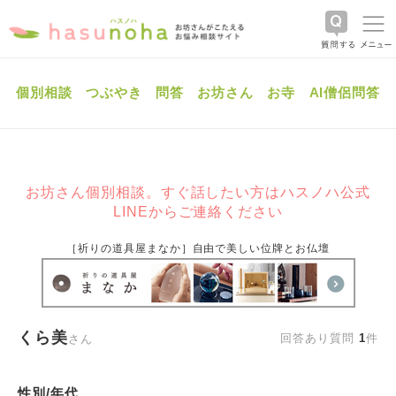
個別相談
つぶやき
問答
お坊さん
お寺
AI僧侶問答
お坊さん個別相談。すぐ話したい方はハスノハ公式
LINEからご連絡ください
［祈りの道具屋まなか］自由で美しい位牌とお仏壇
くら美
回答あり質問
1
件
さん
性別/年代