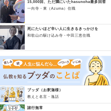
15,000回、ただ隣にいたhasunoha最多回答
一向寺・東（Azuma）住職
死にたいほど辛い人に生きるきっかけを
和歌山の駆け込み寺・中田三恵住職
ブッダ（お釈迦様）
教えと名言・逸話
諸行無常