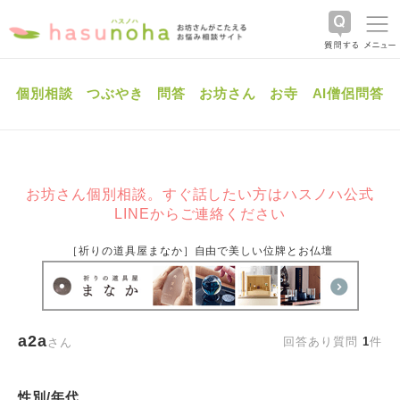
個別相談
つぶやき
問答
お坊さん
お寺
AI僧侶問答
お坊さん個別相談。すぐ話したい方はハスノハ公式
LINEからご連絡ください
［祈りの道具屋まなか］自由で美しい位牌とお仏壇
a2a
回答あり質問
1
件
さん
性別/年代