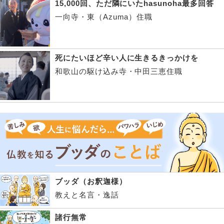
15,000回、ただ隣にいたhasunoha最多回答
一向寺・東（Azuma）住職
死にたいほど辛い人に生きるきっかけを
和歌山の駆け込み寺・中田三恵住職
ブッダ（お釈迦様）
教えと名言・逸話
諸行無常