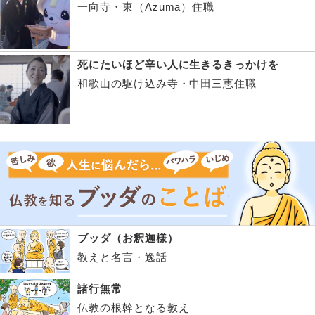
一向寺・東（Azuma）住職
死にたいほど辛い人に生きるきっかけを
和歌山の駆け込み寺・中田三恵住職
ブッダ（お釈迦様）
教えと名言・逸話
諸行無常
仏教の根幹となる教え