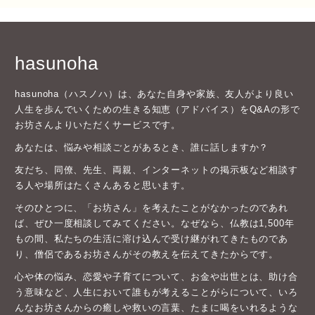
hasunoha
hasunoha（ハスノハ）は、あなた自身や家族、友人がより良い
人生を歩んでいくための生きる知恵（アドバイス）をQ&Aの形で
お坊さんよりいただくサービスです。
あなたは、悩みや相談ごとがあるとき、誰に話しますか？
友だち、同僚、先生、両親、インターネットの掲示板など相談す
る人や場所はたくさんあると思います。
そのひとつに、「お坊さん」を考えたことがなかったのであれ
ば、ぜひ一度相談してみてください。なぜなら、仏教は1,500年
もの間、私たちの生活に溶け込んで受け継がれてきたものであ
り、僧侶であるお坊さんがその教えを伝えてきたからです。
心や体の悩み、恋愛や子育てについて、お金や出世とは、助け合
う意味など、人生において誰もが考えることがらについて、いろ
んなお坊さんからの癒しや救いの言葉、たまに喝をいれるような