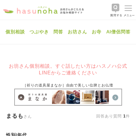
個別相談
つぶやき
問答
お坊さん
お寺
AI僧侶問答
お坊さん個別相談。すぐ話したい方はハスノハ公式
LINEからご連絡ください
［祈りの道具屋まなか］自由で美しい位牌とお仏壇
まるも
回答あり質問
1
件
さん
性別/年代