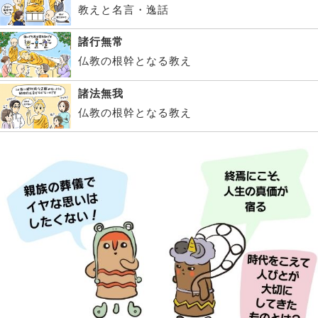
教えと名言・逸話
諸行無常
仏教の根幹となる教え
諸法無我
仏教の根幹となる教え