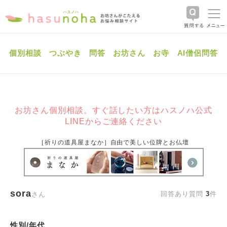
個別相談
つぶやき
問答
お坊さん
お寺
AI僧侶問答
お坊さん個別相談。すぐ話したい方はハスノハ公式
LINEからご連絡ください
［祈りの道具屋まなか］自由で美しい位牌とお仏壇
sora
回答あり質問
3
件
さん
性別/年代