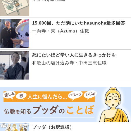
15,000回、ただ隣にいたhasunoha最多回答
一向寺・東（Azuma）住職
死にたいほど辛い人に生きるきっかけを
和歌山の駆け込み寺・中田三恵住職
ブッダ（お釈迦様）