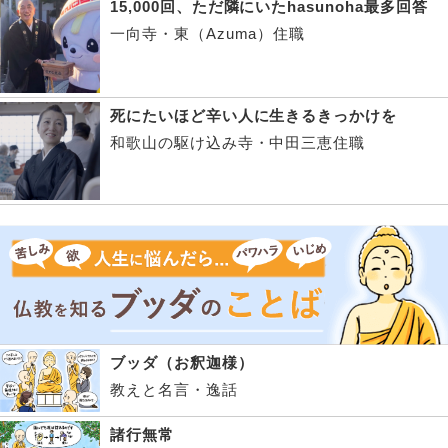
15,000回、ただ隣にいたhasunoha最多回答
一向寺・東（Azuma）住職
死にたいほど辛い人に生きるきっかけを
和歌山の駆け込み寺・中田三恵住職
ブッダ（お釈迦様）
教えと名言・逸話
諸行無常