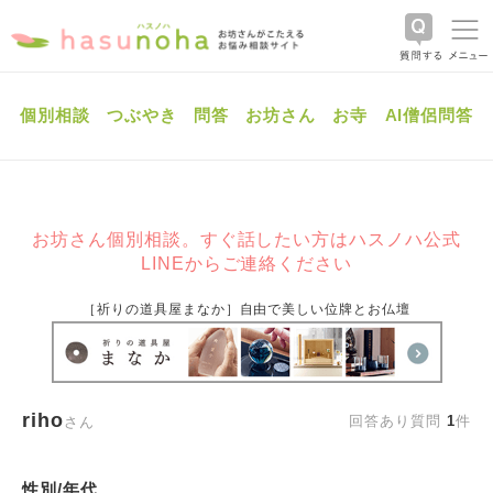
個別相談
つぶやき
問答
お坊さん
お寺
AI僧侶問答
お坊さん個別相談。すぐ話したい方はハスノハ公式
LINEからご連絡ください
［祈りの道具屋まなか］自由で美しい位牌とお仏壇
riho
回答あり質問
1
件
さん
性別/年代