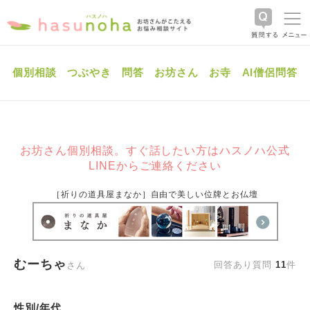
個別相談
つぶやき
問答
お坊さん
お寺
AI僧侶問答
お坊さん個別相談。すぐ話したい方はハスノハ公式
LINEからご連絡ください
［祈りの道具屋まなか］自由で美しい位牌とお仏壇
むーちゃ
回答あり質問
11
件
さん
性別/年代