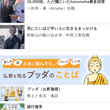
15,000回、ただ隣にいたhasunoha最多回答
一向寺・東（Azuma）住職
死にたいほど辛い人に生きるきっかけを
和歌山の駆け込み寺・中田三恵住職
ブッダ（お釈迦様）
教えと名言・逸話
諸行無常