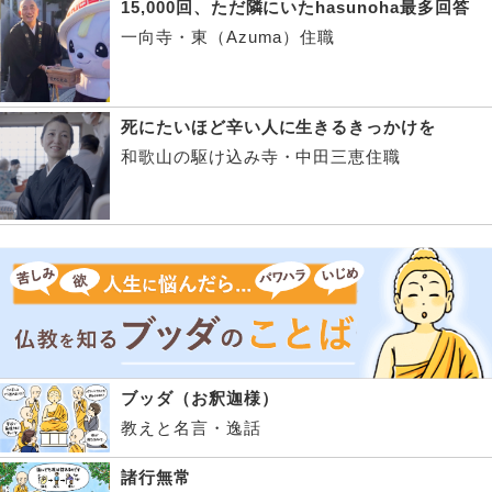
15,000回、ただ隣にいたhasunoha最多回答
一向寺・東（Azuma）住職
死にたいほど辛い人に生きるきっかけを
和歌山の駆け込み寺・中田三恵住職
ブッダ（お釈迦様）
教えと名言・逸話
諸行無常