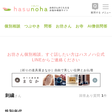
個別相談
つぶやき
問答
お坊さん
お寺
AI僧侶問答
お坊さん個別相談。すぐ話したい方はハスノハ公式
LINEからご連絡ください
［祈りの道具屋まなか］自由で美しい位牌とお仏壇
刺繍
回答あり質問
1
件
さん
性別/年代