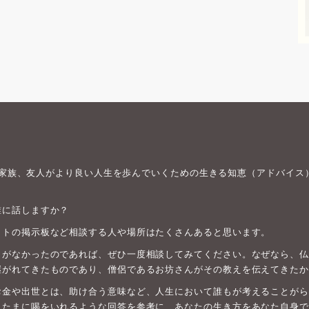
身や家族、友人がより良い人生を歩んでいくための生きる知恵（アドバイス
誰に話しますか？
ットの掲示板など相談する人や場所はたくさんあると思います。
がなかったのであれば、ぜひ一度相談してみてください。なぜなら、仏教は
継がれてきたものであり、僧侶であるお坊さんがその教えを伝えてきたか
お金や出世とは、助け合う意味など、人生において誰もが考えることがら
、たまに喝をいれるような回答を参考に、あなたの生き方をあなた自身で