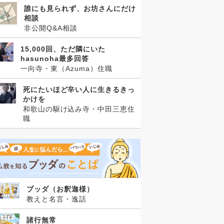
誰にも見られず、お坊さんにだけ
相談
非公開Q&A相談
15,000回、ただ隣にいた
hasunoha最多回答
一向寺・東（Azuma）住職
死にたいほど辛い人に生きるきっ
かけを
和歌山の駆け込み寺・中田三恵住
職
ブッダ（お釈迦様）
教えと名言・逸話
諸行無常