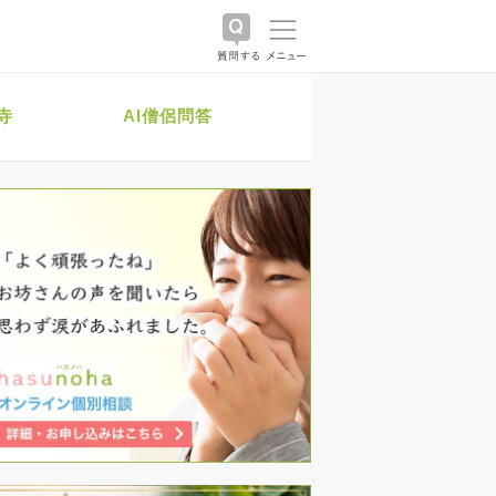
寺
AI僧侶問答