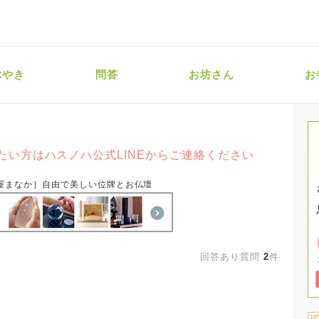
ぶやき
問答
お坊さん
お
たい方はハスノハ公式LINEからご連絡ください
屋まなか］自由で美しい位牌とお仏壇
回答あり質問
2
件