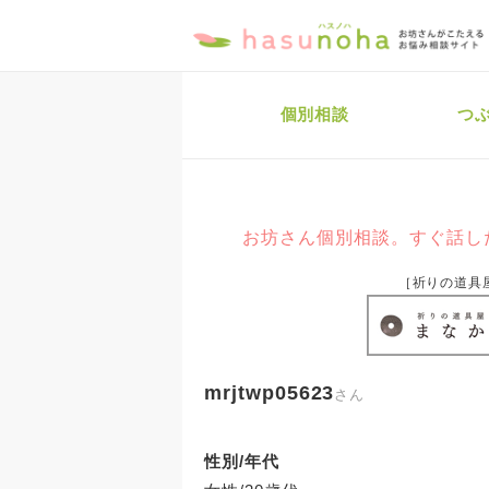
個別相談
つ
お坊さん個別相談。すぐ話し
［祈りの道具
mrjtwp05623
さん
性別/年代