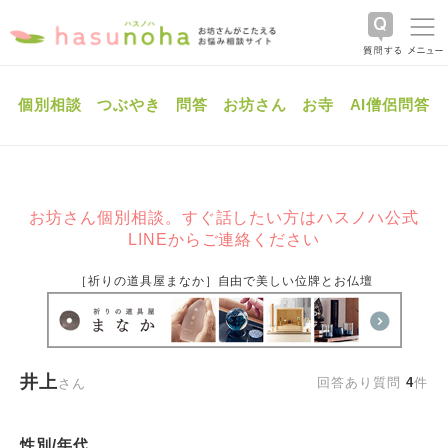
個別相談
つぶやき
問答
お坊さん
お寺
AI僧侶問答
お坊さん個別相談。すぐ話したい方はハスノハ公式
LINEからご連絡ください
［祈りの道具屋まなか］自由で美しい位牌とお仏壇
井上
回答あり質問
4
件
さん
性別/年代