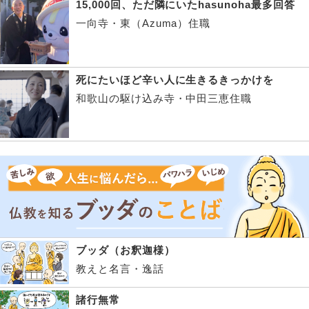
15,000回、ただ隣にいたhasunoha最多回答
一向寺・東（Azuma）住職
死にたいほど辛い人に生きるきっかけを
和歌山の駆け込み寺・中田三恵住職
ブッダ（お釈迦様）
教えと名言・逸話
諸行無常