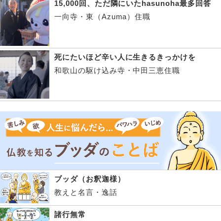
15,000回、ただ隣にいたhasunoha最多回答
一向寺・東（Azuma）住職
死にたいほど辛い人に生きるきっかけを
和歌山の駆け込み寺・中田三恵住職
ブッダ（お釈迦様）
教えと名言・逸話
諸行無常