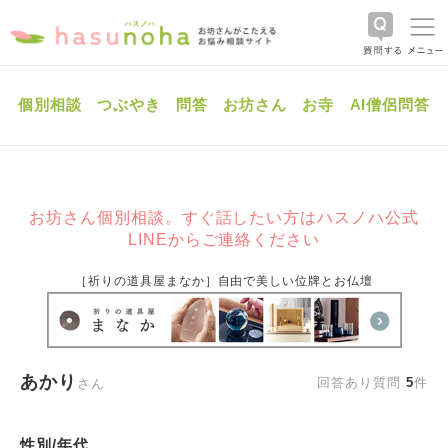
個別相談
つぶやき
問答
お坊さん
お寺
AI僧侶問答
お坊さん個別相談。すぐ話したい方はハスノハ公式
LINEからご連絡ください
［祈りの道具屋まなか］自由で美しい位牌とお仏壇
あかり
回答あり質問
5
件
さん
性別/年代