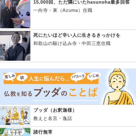
15,000回、ただ隣にいたhasunoha最多回答
一向寺・東（Azuma）住職
死にたいほど辛い人に生きるきっかけを
和歌山の駆け込み寺・中田三恵住職
ブッダ（お釈迦様）
教えと名言・逸話
諸行無常