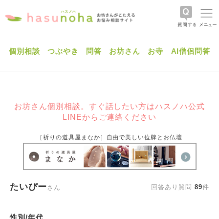
個別相談
つぶやき
問答
お坊さん
お寺
AI僧侶問答
お坊さん個別相談。すぐ話したい方はハスノハ公式
LINEからご連絡ください
［祈りの道具屋まなか］自由で美しい位牌とお仏壇
たいぴー
回答あり質問
89
件
さん
性別/年代