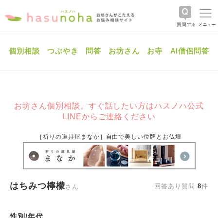
個別相談
つぶやき
問答
お坊さん
お寺
AI僧侶問答
お坊さん個別相談。すぐ話したい方はハスノハ公式
LINEからご連絡ください
［祈りの道具屋まなか］自由で美しい位牌とお仏壇
はちみつ檸檬
回答あり質問
8
件
さん
性別/年代