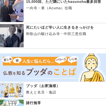
15,000回、ただ隣にいたhasunoha最多回答
一向寺・東（Azuma）住職
死にたいほど辛い人に生きるきっかけを
和歌山の駆け込み寺・中田三恵住職
ブッダ（お釈迦様）
教えと名言・逸話
諸行無常