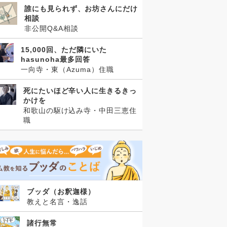
誰にも見られず、お坊さんにだけ
相談
非公開Q&A相談
15,000回、ただ隣にいた
hasunoha最多回答
一向寺・東（Azuma）住職
死にたいほど辛い人に生きるきっ
かけを
和歌山の駆け込み寺・中田三恵住
職
ブッダ（お釈迦様）
教えと名言・逸話
諸行無常