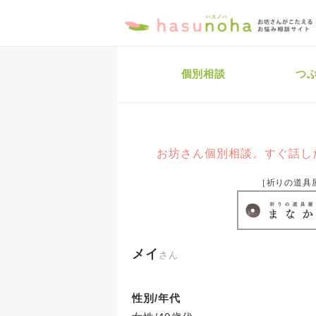
個別相談
つ
お坊さん個別相談。すぐ話し
［祈りの道具
メイ
さん
性別/年代