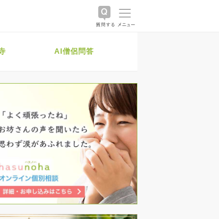
寺
AI僧侶問答