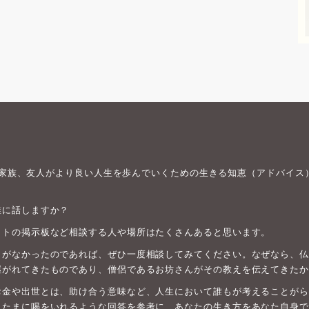
身や家族、友人がより良い人生を歩んでいくための生きる知恵（アドバイス
誰に話しますか？
ットの掲示板など相談する人や場所はたくさんあると思います。
がなかったのであれば、ぜひ一度相談してみてください。なぜなら、仏教は
継がれてきたものであり、僧侶であるお坊さんがその教えを伝えてきたか
お金や出世とは、助け合う意味など、人生において誰もが考えることがら
、たまに喝をいれるような回答を参考に、あなたの生き方をあなた自身で