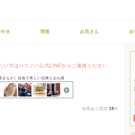
ぶやき
問答
お坊さん
お
たい方はハスノハ公式LINEからご連絡ください
屋まなか］自由で美しい位牌とお仏壇
回答あり質問
19
件