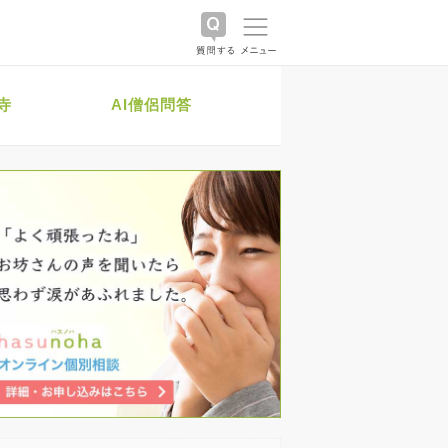
寺
AI僧侶問答