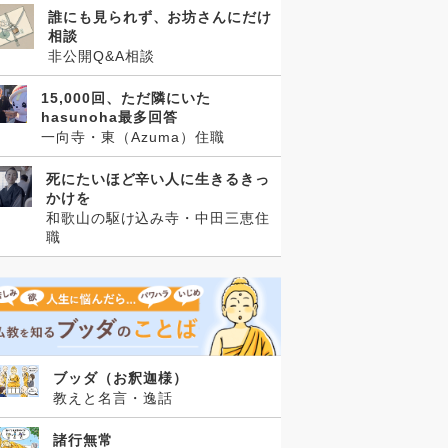
誰にも見られず、お坊さんにだけ
相談
非公開Q&A相談
15,000回、ただ隣にいた
hasunoha最多回答
一向寺・東（Azuma）住職
死にたいほど辛い人に生きるきっ
かけを
和歌山の駆け込み寺・中田三恵住
職
ブッダ（お釈迦様）
教えと名言・逸話
諸行無常