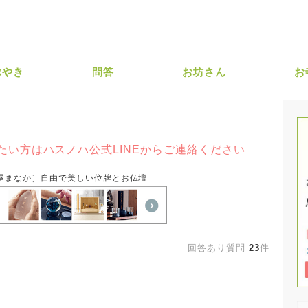
ぶやき
問答
お坊さん
お
たい方はハスノハ公式LINEからご連絡ください
屋まなか］自由で美しい位牌とお仏壇
回答あり質問
23
件