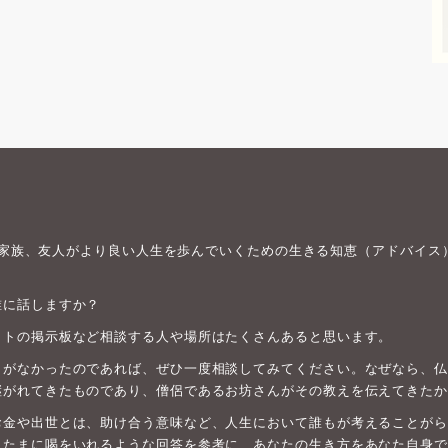
身や家族、友人がより良い人生を歩んでいくための生きる知恵（アドバイス
誰に話しますか？
ットの掲示板など相談する人や場所はたくさんあると思います。
がなかったのであれば、ぜひ一度相談してみてください。なぜなら、仏教は
継がれてきたものであり、僧侶であるお坊さんがその教えを伝えてきたか
お金や出世とは、助け合う意味など、人生において誰もが考えることがら
、たまに喝をいれるような回答を参考に、あなたの生き方をあなた自身で