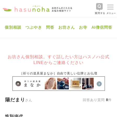
個別相談
つぶやき
問答
お坊さん
お寺
AI僧侶問答
お坊さん個別相談。すぐ話したい方はハスノハ公式
LINEからご連絡ください
［祈りの道具屋まなか］自由で美しい位牌とお仏壇
陽だまり
回答あり質問
8
件
さん
性別/年代