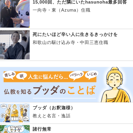
15,000回、ただ隣にいたhasunoha最多回答
一向寺・東（Azuma）住職
死にたいほど辛い人に生きるきっかけを
和歌山の駆け込み寺・中田三恵住職
ブッダ（お釈迦様）
教えと名言・逸話
諸行無常