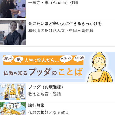
一向寺・東（Azuma）住職
死にたいほど辛い人に生きるきっかけを
和歌山の駆け込み寺・中田三恵住職
ブッダ（お釈迦様）
教えと名言・逸話
諸行無常
仏教の根幹となる教え