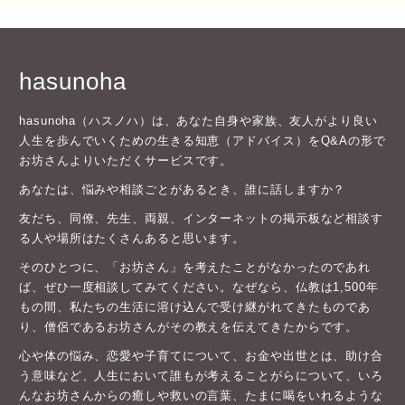
hasunoha
hasunoha（ハスノハ）は、あなた自身や家族、友人がより良い
人生を歩んでいくための生きる知恵（アドバイス）をQ&Aの形で
お坊さんよりいただくサービスです。
あなたは、悩みや相談ごとがあるとき、誰に話しますか？
友だち、同僚、先生、両親、インターネットの掲示板など相談す
る人や場所はたくさんあると思います。
そのひとつに、「お坊さん」を考えたことがなかったのであれ
ば、ぜひ一度相談してみてください。なぜなら、仏教は1,500年
もの間、私たちの生活に溶け込んで受け継がれてきたものであ
り、僧侶であるお坊さんがその教えを伝えてきたからです。
心や体の悩み、恋愛や子育てについて、お金や出世とは、助け合
う意味など、人生において誰もが考えることがらについて、いろ
んなお坊さんからの癒しや救いの言葉、たまに喝をいれるような