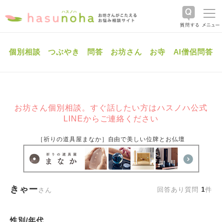
個別相談
つぶやき
問答
お坊さん
お寺
AI僧侶問答
お坊さん個別相談。すぐ話したい方はハスノハ公式
LINEからご連絡ください
［祈りの道具屋まなか］自由で美しい位牌とお仏壇
きゃー
回答あり質問
1
件
さん
性別/年代