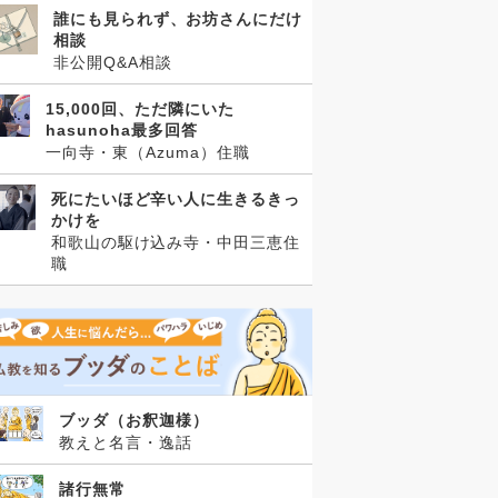
誰にも見られず、お坊さんにだけ
相談
非公開Q&A相談
15,000回、ただ隣にいた
hasunoha最多回答
一向寺・東（Azuma）住職
死にたいほど辛い人に生きるきっ
かけを
和歌山の駆け込み寺・中田三恵住
職
ブッダ（お釈迦様）
教えと名言・逸話
諸行無常