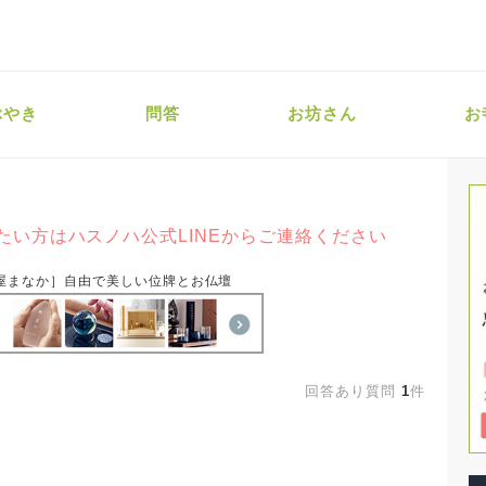
ぶやき
問答
お坊さん
お
たい方はハスノハ公式LINEからご連絡ください
屋まなか］自由で美しい位牌とお仏壇
回答あり質問
1
件