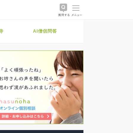
寺
AI僧侶問答