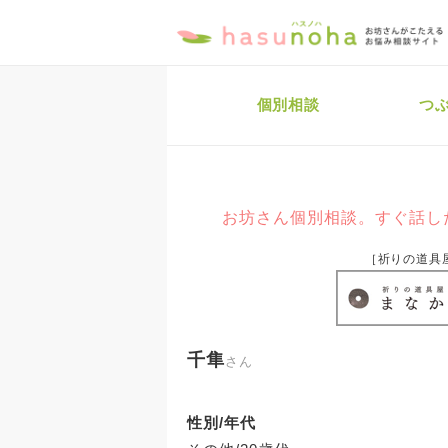
個別相談
つ
お坊さん個別相談。すぐ話し
［祈りの道具
千隼
さん
性別/年代