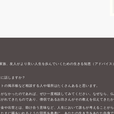
身や家族、友人がより良い人生を歩んでいくための生きる知恵（アドバイス
誰に話しますか？
ットの掲示板など相談する人や場所はたくさんあると思います。
がなかったのであれば、ぜひ一度相談してみてください。なぜなら、仏教は
継がれてきたものであり、僧侶であるお坊さんがその教えを伝えてきたか
お金や出世とは、助け合う意味など、人生において誰もが考えることがら
、たまに喝をいれるような回答を参考に、あなたの生き方をあなた自身で