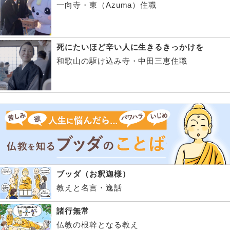
一向寺・東（Azuma）住職
死にたいほど辛い人に生きるきっかけを
和歌山の駆け込み寺・中田三恵住職
ブッダ（お釈迦様）
教えと名言・逸話
諸行無常
仏教の根幹となる教え