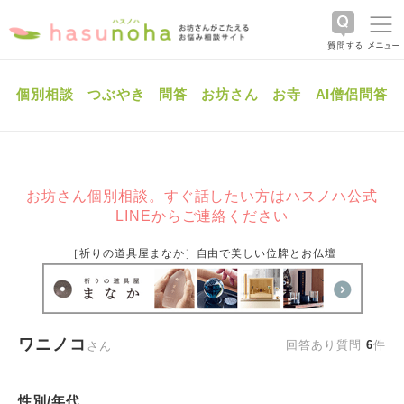
個別相談
つぶやき
問答
お坊さん
お寺
AI僧侶問答
お坊さん個別相談。すぐ話したい方はハスノハ公式
LINEからご連絡ください
［祈りの道具屋まなか］自由で美しい位牌とお仏壇
ワニノコ
回答あり質問
6
件
さん
性別/年代