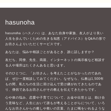
hasunoha
hasunoha（ハスノハ）は、あなた自身や家族、友人がより良い
人生を歩んでいくための生きる知恵（アドバイス）をQ&Aの形で
お坊さんよりいただくサービスです。
あなたは、悩みや相談ごとがあるとき、誰に話しますか？
友だち、同僚、先生、両親、インターネットの掲示板など相談す
る人や場所はたくさんあると思います。
そのひとつに、「お坊さん」を考えたことがなかったのであれ
ば、ぜひ一度相談してみてください。なぜなら、仏教は1,500年
もの間、私たちの生活に溶け込んで受け継がれてきたものであ
り、僧侶であるお坊さんがその教えを伝えてきたからです。
心や体の悩み、恋愛や子育てについて、お金や出世とは、助け合
う意味など、人生において誰もが考えることがらについて、いろ
んなお坊さんからの癒しや救いの言葉、たまに喝をいれるような