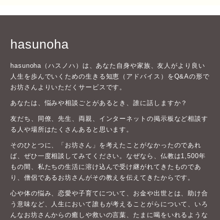
hasunoha
hasunoha（ハスノハ）は、あなた自身や家族、友人がより良い
人生を歩んでいくための生きる知恵（アドバイス）をQ&Aの形で
お坊さんよりいただくサービスです。
あなたは、悩みや相談ごとがあるとき、誰に話しますか？
友だち、同僚、先生、両親、インターネットの掲示板など相談す
る人や場所はたくさんあると思います。
そのひとつに、「お坊さん」を考えたことがなかったのであれ
ば、ぜひ一度相談してみてください。なぜなら、仏教は1,500年
もの間、私たちの生活に溶け込んで受け継がれてきたものであ
り、僧侶であるお坊さんがその教えを伝えてきたからです。
心や体の悩み、恋愛や子育てについて、お金や出世とは、助け合
う意味など、人生において誰もが考えることがらについて、いろ
んなお坊さんからの癒しや救いの言葉、たまに喝をいれるような