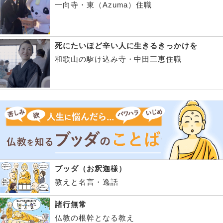
一向寺・東（Azuma）住職
死にたいほど辛い人に生きるきっかけを
和歌山の駆け込み寺・中田三恵住職
ブッダ（お釈迦様）
教えと名言・逸話
諸行無常
仏教の根幹となる教え