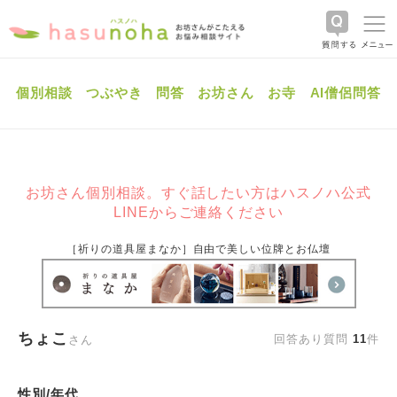
個別相談
つぶやき
問答
お坊さん
お寺
AI僧侶問答
お坊さん個別相談。すぐ話したい方はハスノハ公式
LINEからご連絡ください
［祈りの道具屋まなか］自由で美しい位牌とお仏壇
ちょこ
回答あり質問
11
件
さん
性別/年代