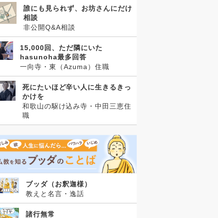
誰にも見られず、お坊さんにだけ
相談
非公開Q&A相談
15,000回、ただ隣にいた
hasunoha最多回答
一向寺・東（Azuma）住職
死にたいほど辛い人に生きるきっ
かけを
和歌山の駆け込み寺・中田三恵住
職
ブッダ（お釈迦様）
教えと名言・逸話
諸行無常