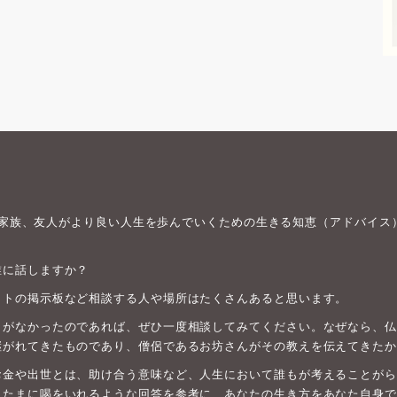
身や家族、友人がより良い人生を歩んでいくための生きる知恵（アドバイス
誰に話しますか？
ットの掲示板など相談する人や場所はたくさんあると思います。
がなかったのであれば、ぜひ一度相談してみてください。なぜなら、仏教は
継がれてきたものであり、僧侶であるお坊さんがその教えを伝えてきたか
お金や出世とは、助け合う意味など、人生において誰もが考えることがら
、たまに喝をいれるような回答を参考に、あなたの生き方をあなた自身で