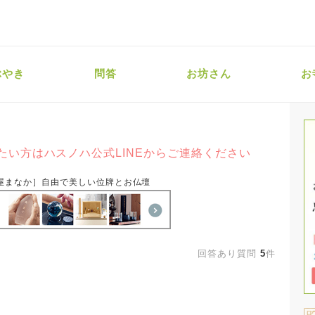
ぶやき
問答
お坊さん
お
たい方はハスノハ公式LINEからご連絡ください
屋まなか］自由で美しい位牌とお仏壇
回答あり質問
5
件