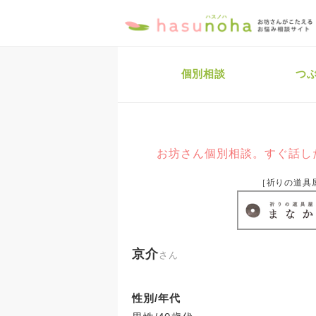
個別相談
つ
お坊さん個別相談。すぐ話し
［祈りの道具
京介
さん
性別/年代