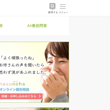
寺
AI僧侶問答