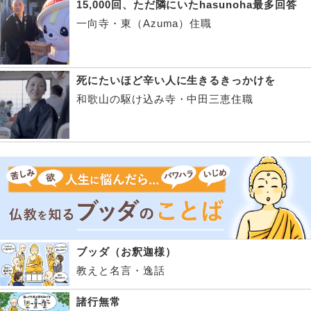
15,000回、ただ隣にいたhasunoha最多回答
一向寺・東（Azuma）住職
死にたいほど辛い人に生きるきっかけを
和歌山の駆け込み寺・中田三恵住職
ブッダ（お釈迦様）
教えと名言・逸話
諸行無常