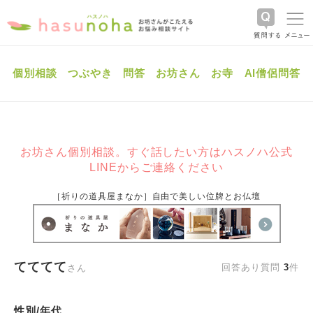
個別相談
つぶやき
問答
お坊さん
お寺
AI僧侶問答
お坊さん個別相談。すぐ話したい方はハスノハ公式
LINEからご連絡ください
［祈りの道具屋まなか］自由で美しい位牌とお仏壇
てててて
回答あり質問
3
件
さん
性別/年代