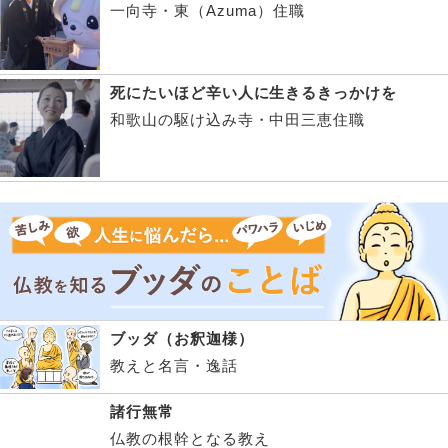
一向寺・東（Azuma）住職
死にたいほど辛い人に生きるきっかけを
和歌山の駆け込み寺・中田三恵住職
ブッダ（お釈迦様）
教えと名言・逸話
諸行無常
仏教の根幹となる教え