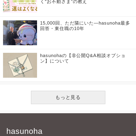
15,000回、ただ隣にいた―hasunoha最多
回答・東住職の10年
hasunohaの【非公開Q&A相談オプショ
ン】について
もっと見る
hasunoha
hasunoha（ハスノハ）は、あなた自身や家族、友人がより良い
人生を歩んでいくための生きる知恵（アドバイス）をQ&Aの形で
お坊さんよりいただくサービスです。