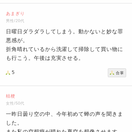
あまぎり
男性/20代
日曜日ダラダラしてしまう。動かないと妙な罪
悪感が。
折角晴れているから洗濯して掃除して買い物に
も行こう。午後は充実させる。
5
合掌
桔梗
女性/50代
一昨日曇り空の中、今年初めて蝉の声を聞きま
した。
また私の空想癖が晴れた夏空を想像させます。