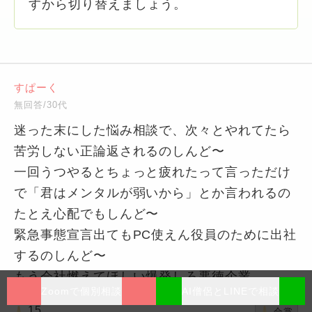
すから切り替えましょう。
すぱーく
無回答/30代
迷った末にした悩み相談で、次々とやれてたら
苦労しない正論返されるのしんど〜
一回うつやるとちょっと疲れたって言っただけ
で「君はメンタルが弱いから」とか言われるの
たとえ心配でもしんど〜
緊急事態宣言出てもPC使えん役員のために出社
するのしんど〜
もう会社燃えてほしい爆発しろ悪徳企業
Zoomで個別相談
AI僧侶とLINEで相談
15
合掌