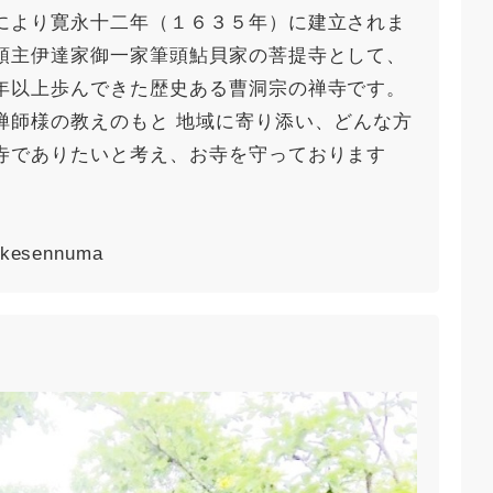
により寛永十二年（１６３５年）に建立されま
領主伊達家御一家筆頭鮎貝家の菩提寺として、
年以上歩んできた歴史ある曹洞宗の禅寺です。
禅師様の教えのもと 地域に寄り添い、どんな方
寺でありたいと考え、お寺を守っております
m/kesennuma