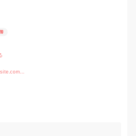
養
る
site.com...