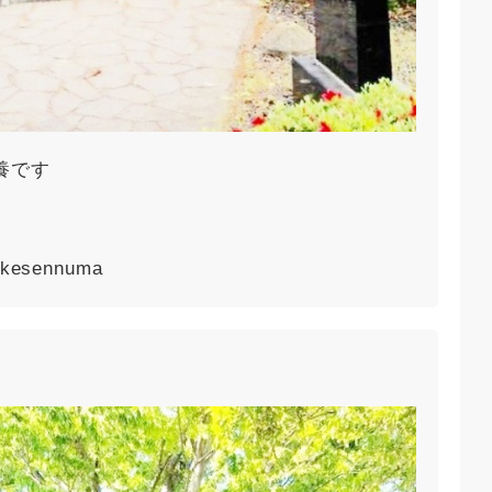
養です
m/kesennuma