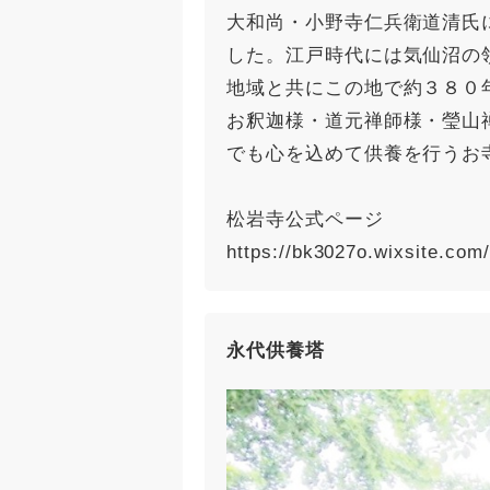
大和尚・小野寺仁兵衛道清氏
した。江戸時代には気仙沼の
地域と共にこの地で約３８０
お釈迦様・道元禅師様・瑩山
でも心を込めて供養を行うお
松岩寺公式ページ
https://bk3027o.wixsite.co
永代供養塔