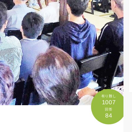
有り難し
1007
回答
84