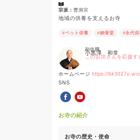
宗派：
曹洞宗
地域の供養を支えるお寺
#ペット供養
#納骨堂
#永代供
副住職
小黒澤 和常
このお坊さんを応援す
ホームページ
https://bk3027o.wix
SNS
お寺の紹介
お寺の歴史・使命