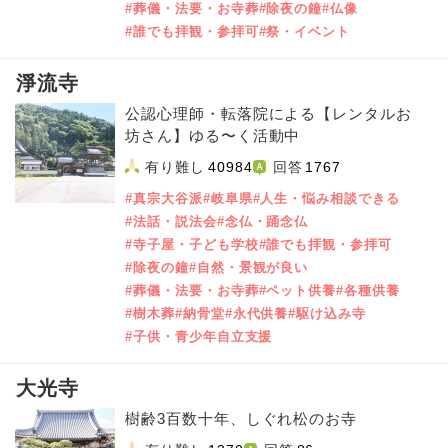
#葬儀・法要・お寺葬
#除夜の鐘
#仏像
#誰でも拝観・参拝可
#祭・イベント
淨流寺
公認心理師・転落院による【レンタルお
坊さん】ゆる〜く活動中
有り難し
40984
回答
1767
#真宗大谷派
#岐阜県
#人生・悩み相談できる
#法話・説法会
#念仏・踊念仏
#寺子屋・子ども学校
#誰でも拝観・参拝可
#除夜の鐘
#自然・景観が良い
#葬儀・法要・お寺葬
#ペット供養
#各種供養
#樹木葬
#納骨堂
#永代供養
#駆け込み寺
#子供・青少年自立支援
大光寺
樹齢3百数十年、しぐれ松のお寺