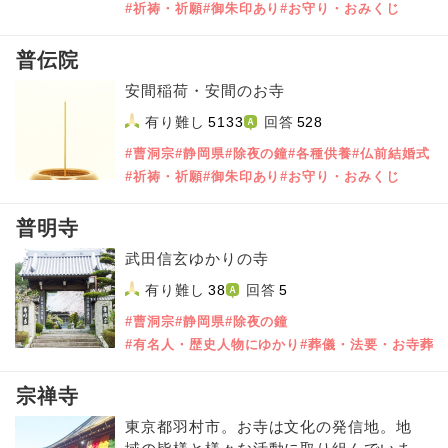
#祈祷・祈願
#御朱印あり
#お守り・おみくじ
普伝院
安間稲荷・安間のお寺
有り難し
5133
回答
528
#曹洞宗
#静岡県
#除夜の鐘
#各種供養
#仏前結婚式
#祈祷・祈願
#御朱印あり
#お守り・おみくじ
普明寺
武田信玄ゆかりの寺
有り難し
38
回答
5
#曹洞宗
#静岡県
#除夜の鐘
#有名人・歴史人物にゆかり
#葬儀・法要・お寺葬
宗禅寺
東京都羽村市。お寺は文化の発信地。地