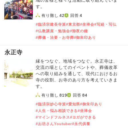
域の皆様と様々な活動に取り組んでいま
す。
有り難し
42
回答
4
#臨済宗建長寺派
#東京都
#坐禅会
#写経・写仏
#仏教講座・勉強会
#除夜の鐘
#葬儀・法要・お寺葬
#御朱印あり
永正寺
縁をつなぐ、地域をつなぐ。永正寺は、
交流の場としてのイベントや、葬儀改革
への取り組みを通して、現代におけるお
寺の役割、お寺のあり方を考えていきま
す。
有り難し
819
回答
84
#臨済宗妙心寺派
#愛知県
#御朱印あり
#人生・悩み相談できる
#坐禅会
#マインドフルネス
#ヨガができる
#お坊さんYoutuber
#永代供養