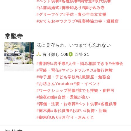
#ペット供養
#各種供養
#納骨堂
#永代供養
#仏前結婚式
#御朱印あり
#駆け込み寺
#グリーフケア
#子供・青少年自立支援
#おてらおやつクラブ
#災害時協力寺・避難所
常堅寺
花に見守られ、いつまでも忘れない
有り難し
108
回答
21
#曹洞宗
#岩手県
#人生・悩み相談できる
#坐禅会
#写経・写仏
#マインドフルネス
#修行体験
#寺子屋・子ども学校
#仏教講座・勉強会
#お坊さんYoutuber
#祭・イベント
#ワークショップ開催
#誰でも拝観・参拝可
#除夜の鐘
#自然・景観が良い
#葬儀・法要・お寺葬
#ペット供養
#各種供養
#樹木葬
#永代供養
#お祓い
#祈祷・祈願
#御朱印あり
#お守り・おみくじ