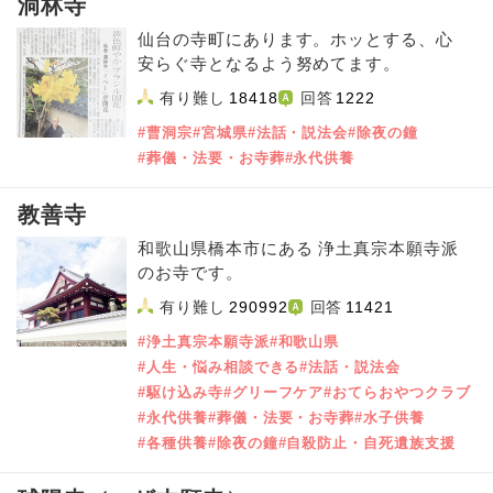
洞林寺
仙台の寺町にあります。ホッとする、心
安らぐ寺となるよう努めてます。
有り難し
18418
回答
1222
#曹洞宗
#宮城県
#法話・説法会
#除夜の鐘
#葬儀・法要・お寺葬
#永代供養
教善寺
和歌山県橋本市にある 浄土真宗本願寺派
のお寺です。
有り難し
290992
回答
11421
#浄土真宗本願寺派
#和歌山県
#人生・悩み相談できる
#法話・説法会
#駆け込み寺
#グリーフケア
#おてらおやつクラブ
#永代供養
#葬儀・法要・お寺葬
#水子供養
#各種供養
#除夜の鐘
#自殺防止・自死遺族支援