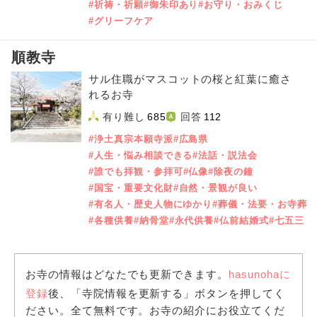
#祈祷・祈願
#御朱印あり
#お守り・おみくじ
#グリーフケア
順教寺
サル住職がマスコットの桜と紅葉に癒さ
れるお寺
有り難し
685
回答
112
#浄土真宗本願寺派
#広島県
#人生・悩み相談できる
#法話・説法会
#誰でも拝観・参拝可
#仏像
#除夜の鐘
#国宝・重要文化財
#自然・景観が良い
#有名人・歴史人物にゆかり
#葬儀・法要・お寺葬
#各種供養
#納骨堂
#永代供養
#仏前結婚式
#七五三
お寺の情報はどなたでも更新できます。
hasunohaに
登録
後、「寺院情報を更新する」ボタンを押してく
ださい。全て無料です。お寺の紹介にお役立てくだ