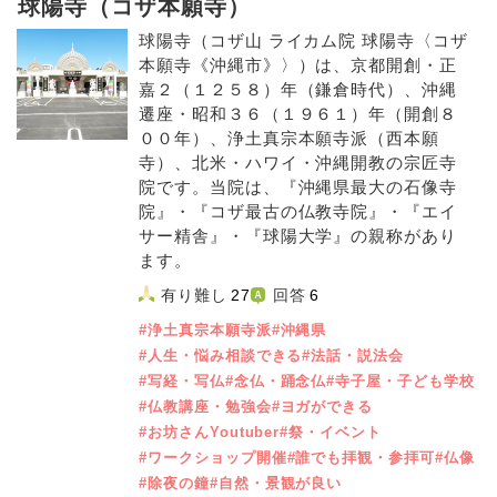
球陽寺（コザ本願寺）
球陽寺（コザ山 ライカム院 球陽寺〈コザ
本願寺《沖縄市》〉）は、京都開創・正
嘉２（１２５８）年（鎌倉時代）、沖縄
遷座・昭和３６（１９６１）年（開創８
００年）、浄土真宗本願寺派（西本願
寺）、北米・ハワイ・沖縄開教の宗匠寺
院です。当院は、『沖縄県最大の石像寺
院』・『コザ最古の仏教寺院』・『エイ
サー精舎』・『球陽大学』の親称があり
ます。
有り難し
27
回答
6
#浄土真宗本願寺派
#沖縄県
#人生・悩み相談できる
#法話・説法会
#写経・写仏
#念仏・踊念仏
#寺子屋・子ども学校
#仏教講座・勉強会
#ヨガができる
#お坊さんYoutuber
#祭・イベント
#ワークショップ開催
#誰でも拝観・参拝可
#仏像
#除夜の鐘
#自然・景観が良い