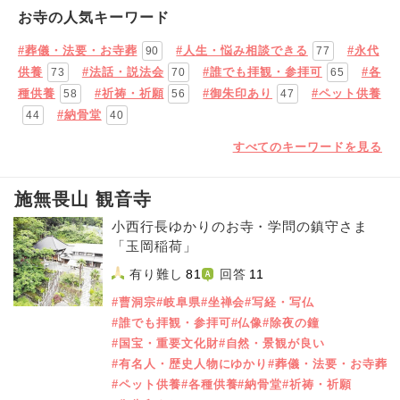
お寺の人気キーワード
#葬儀・法要・お寺葬
#人生・悩み相談できる
#永代
90
77
供養
#法話・説法会
#誰でも拝観・参拝可
#各
73
70
65
種供養
#祈祷・祈願
#御朱印あり
#ペット供養
58
56
47
#納骨堂
44
40
すべてのキーワードを見る
施無畏山 観音寺
小西行長ゆかりのお寺・学問の鎮守さま
「玉岡稲荷」
有り難し
81
回答
11
#曹洞宗
#岐阜県
#坐禅会
#写経・写仏
#誰でも拝観・参拝可
#仏像
#除夜の鐘
#国宝・重要文化財
#自然・景観が良い
#有名人・歴史人物にゆかり
#葬儀・法要・お寺葬
#ペット供養
#各種供養
#納骨堂
#祈祷・祈願