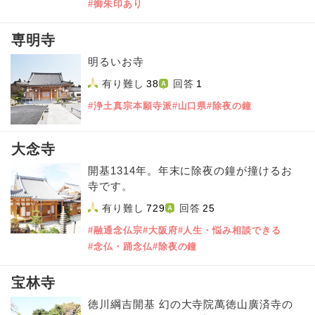
#御朱印あり
専明寺
明るいお寺
有り難し
38
回答
1
#浄土真宗本願寺派
#山口県
#除夜の鐘
大念寺
開基1314年。年末に除夜の鐘が撞けるお
寺です。
有り難し
729
回答
25
#融通念仏宗
#大阪府
#人生・悩み相談できる
#念仏・踊念仏
#除夜の鐘
宝林寺
徳川綱吉開基 幻の大寺院萬徳山廣済寺の