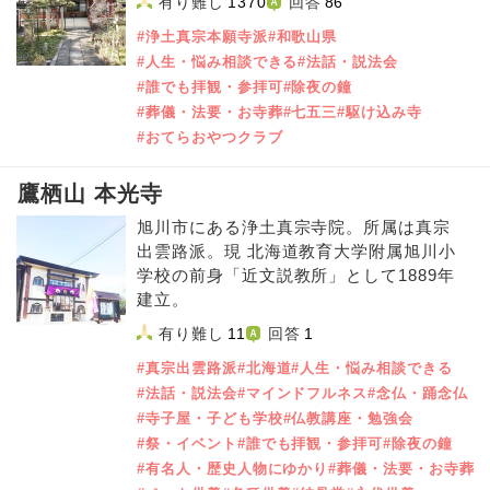
有り難し
1370
回答
86
#浄土真宗本願寺派
#和歌山県
#人生・悩み相談できる
#法話・説法会
#誰でも拝観・参拝可
#除夜の鐘
#葬儀・法要・お寺葬
#七五三
#駆け込み寺
#おてらおやつクラブ
鷹栖山 本光寺
旭川市にある浄土真宗寺院。所属は真宗
出雲路派。現 北海道教育大学附属旭川小
学校の前身「近文説教所」として1889年
建立。
有り難し
11
回答
1
#真宗出雲路派
#北海道
#人生・悩み相談できる
#法話・説法会
#マインドフルネス
#念仏・踊念仏
#寺子屋・子ども学校
#仏教講座・勉強会
#祭・イベント
#誰でも拝観・参拝可
#除夜の鐘
#有名人・歴史人物にゆかり
#葬儀・法要・お寺葬