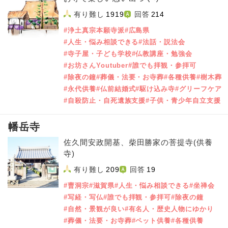
有り難し
1919
回答
214
#浄土真宗本願寺派
#広島県
#人生・悩み相談できる
#法話・説法会
#寺子屋・子ども学校
#仏教講座・勉強会
#お坊さんYoutuber
#誰でも拝観・参拝可
#除夜の鐘
#葬儀・法要・お寺葬
#各種供養
#樹木葬
#永代供養
#仏前結婚式
#駆け込み寺
#グリーフケア
#自殺防止・自死遺族支援
#子供・青少年自立支援
幡岳寺
佐久間安政開基、柴田勝家の菩提寺(供養
寺)
有り難し
209
回答
19
#曹洞宗
#滋賀県
#人生・悩み相談できる
#坐禅会
#写経・写仏
#誰でも拝観・参拝可
#除夜の鐘
#自然・景観が良い
#有名人・歴史人物にゆかり
#葬儀・法要・お寺葬
#ペット供養
#各種供養