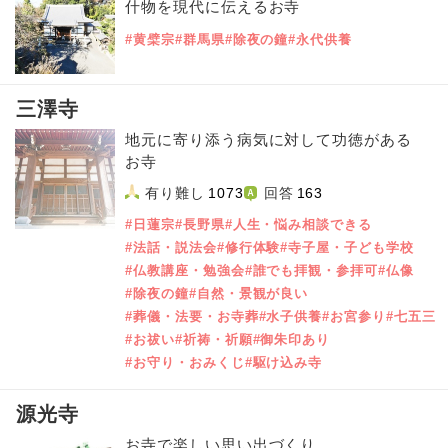
什物を現代に伝えるお寺
#黄檗宗
#群馬県
#除夜の鐘
#永代供養
三澤寺
地元に寄り添う病気に対して功徳がある
お寺
有り難し
1073
回答
163
#日蓮宗
#長野県
#人生・悩み相談できる
#法話・説法会
#修行体験
#寺子屋・子ども学校
#仏教講座・勉強会
#誰でも拝観・参拝可
#仏像
#除夜の鐘
#自然・景観が良い
#葬儀・法要・お寺葬
#水子供養
#お宮参り
#七五三
#お祓い
#祈祷・祈願
#御朱印あり
#お守り・おみくじ
#駆け込み寺
源光寺
お寺で楽しい思い出づくり