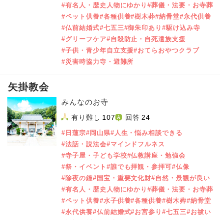
#有名人・歴史人物にゆかり
#葬儀・法要・お寺葬
#ペット供養
#各種供養
#樹木葬
#納骨堂
#永代供養
#仏前結婚式
#七五三
#御朱印あり
#駆け込み寺
#グリーフケア
#自殺防止・自死遺族支援
#子供・青少年自立支援
#おてらおやつクラブ
#災害時協力寺・避難所
矢掛教会
みんなのお寺
有り難し
107
回答
24
#日蓮宗
#岡山県
#人生・悩み相談できる
#法話・説法会
#マインドフルネス
#寺子屋・子ども学校
#仏教講座・勉強会
#祭・イベント
#誰でも拝観・参拝可
#仏像
#除夜の鐘
#国宝・重要文化財
#自然・景観が良い
#有名人・歴史人物にゆかり
#葬儀・法要・お寺葬
#ペット供養
#水子供養
#各種供養
#樹木葬
#納骨堂
#永代供養
#仏前結婚式
#お宮参り
#七五三
#お祓い