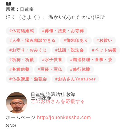
宗派：
日蓮宗
浄く（きよく）、温かい(あたたかい)場所
#仏前結婚式
#葬儀・法要・お寺葬
#人生・悩み相談できる
#御朱印あり
#お祓い
#お守り・おみくじ
#法話・説法会
#ペット供養
#祈祷・祈願
#水子供養
#精進料理・食事・茶
#各種供養
#写経・写仏
#修行体験
#仏教講座・勉強会
#お坊さんYoutuber
日蓮宗 浄温結社 教導
三浦錬浄
このお坊さんを応援する
ホームページ
http://jouonkessha.com
SNS