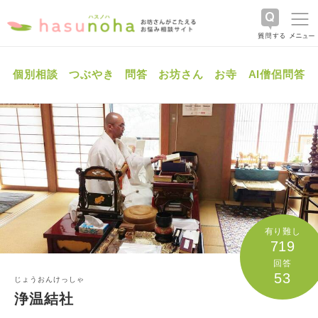
個別相談
つぶやき
問答
お坊さん
お寺
AI僧侶問答
有り難し
719
回答
53
じょうおんけっしゃ
浄温結社